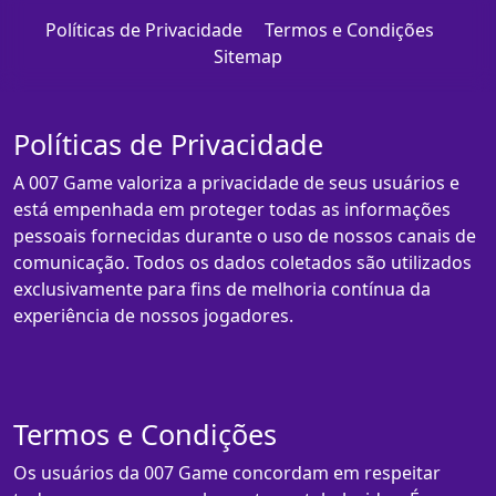
Políticas de Privacidade
Termos e Condições
Sitemap
Políticas de Privacidade
A 007 Game valoriza a privacidade de seus usuários e
está empenhada em proteger todas as informações
pessoais fornecidas durante o uso de nossos canais de
comunicação. Todos os dados coletados são utilizados
exclusivamente para fins de melhoria contínua da
experiência de nossos jogadores.
Termos e Condições
Os usuários da 007 Game concordam em respeitar