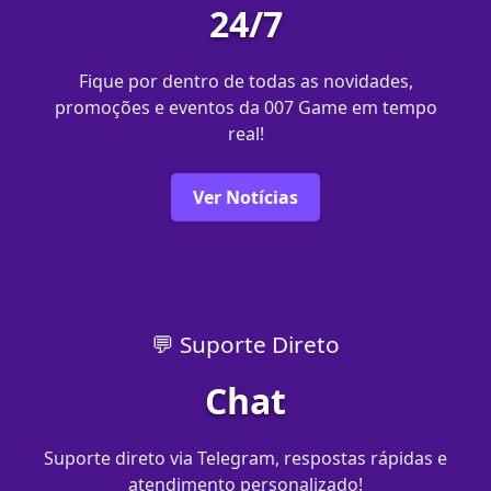
24/7
Fique por dentro de todas as novidades,
promoções e eventos da 007 Game em tempo
real!
Ver Notícias
💬 Suporte Direto
Chat
Suporte direto via Telegram, respostas rápidas e
atendimento personalizado!