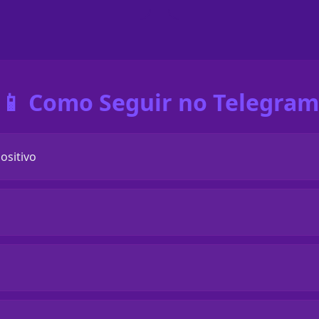
📱 Como Seguir no Telegram
ositivo