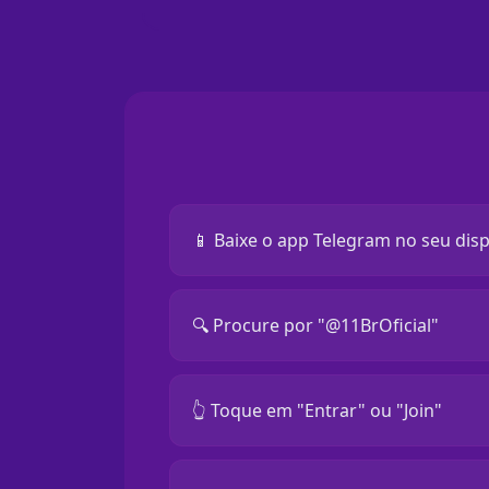
📱 Baixe o app Telegram no seu disp
🔍 Procure por "@11BrOficial"
👆 Toque em "Entrar" ou "Join"