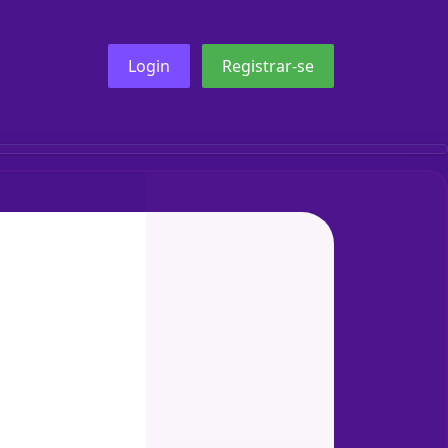
Login
Registrar-se