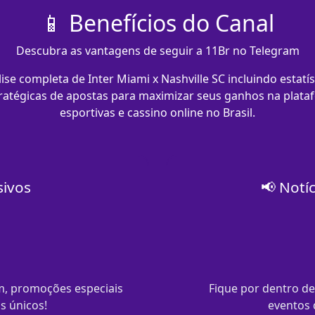
📱 Benefícios do Canal
Descubra as vantagens de seguir a 11Br no Telegram
lise completa de Inter Miami x Nashville SC incluindo estat
stratégicas de apostas para maximizar seus ganhos na plata
esportivas e cassino online no Brasil.
sivos
📢 Notí
m, promoções especiais
Fique por dentro d
s únicos!
eventos 