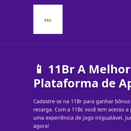
📱 11Br A Melhor
Plataforma de A
Cadastre-se na 11Br para ganhar bônus
recarga. Com a 11Br, você tem acesso a 
uma experiência de jogo inigualável. J
agora!