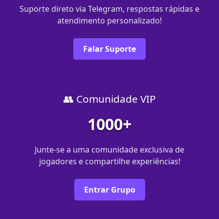
Suporte direto via Telegram, respostas rápidas e
atendimento personalizado!
Falar Suporte
👥 Comunidade VIP
1000+
Junte-se a uma comunidade exclusiva de
jogadores e compartilhe experiências!
Entrar Grupo