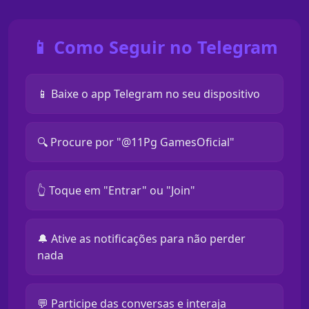
📱 Como Seguir no Telegram
📱 Baixe o app Telegram no seu dispositivo
🔍 Procure por "@11Pg GamesOficial"
👆 Toque em "Entrar" ou "Join"
🔔 Ative as notificações para não perder
nada
💬 Participe das conversas e interaja