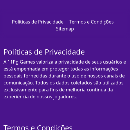
Políticas de Privacidade
Termos e Condições
Sitemap
Políticas de Privacidade
A 11Pg Games valoriza a privacidade de seus usuários e
está empenhada em proteger todas as informações
pessoais fornecidas durante o uso de nossos canais de
comunicação. Todos os dados coletados são utilizados
exclusivamente para fins de melhoria contínua da
experiência de nossos jogadores.
Termos e Condições