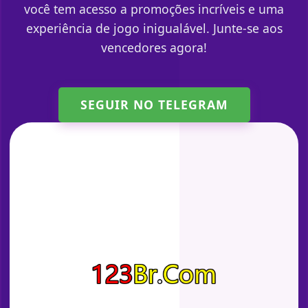
você tem acesso a promoções incríveis e uma
experiência de jogo inigualável. Junte-se aos
vencedores agora!
SEGUIR NO TELEGRAM