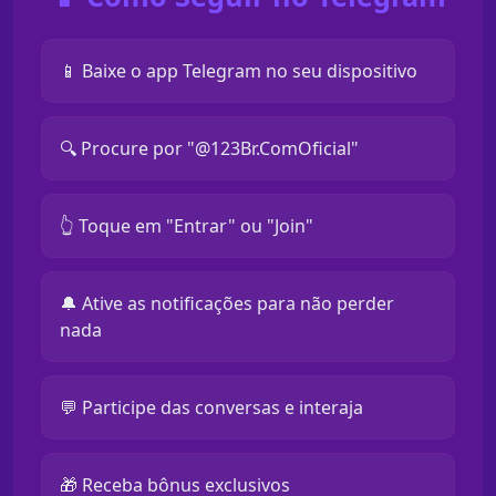
📱 Baixe o app Telegram no seu dispositivo
🔍 Procure por "@123Br.ComOficial"
👆 Toque em "Entrar" ou "Join"
🔔 Ative as notificações para não perder
nada
💬 Participe das conversas e interaja
🎁 Receba bônus exclusivos