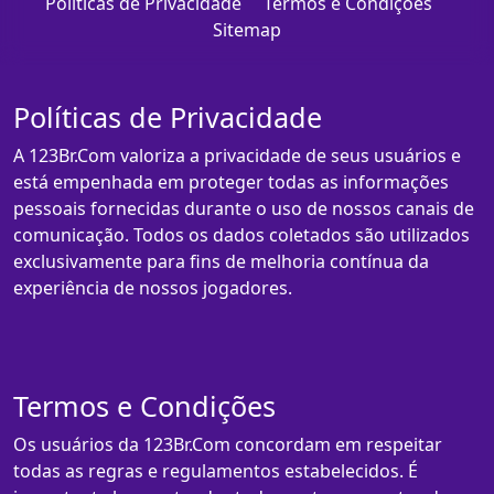
Políticas de Privacidade
Termos e Condições
Sitemap
Políticas de Privacidade
A 123Br.Com valoriza a privacidade de seus usuários e
está empenhada em proteger todas as informações
pessoais fornecidas durante o uso de nossos canais de
comunicação. Todos os dados coletados são utilizados
exclusivamente para fins de melhoria contínua da
experiência de nossos jogadores.
Termos e Condições
Os usuários da 123Br.Com concordam em respeitar
todas as regras e regulamentos estabelecidos. É