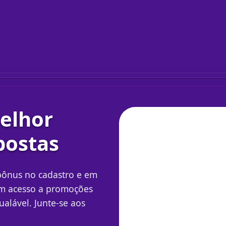
Melhor
postas
bônus no cadastro e em
em acesso a promoções
ualável. Junte-se aos