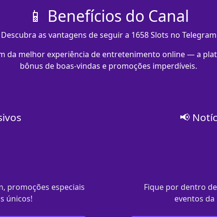
📱 Benefícios do Canal
Descubra as vantagens de seguir a 1658 Slots no Telegram
am da melhor experiência de entretenimento online — a pla
bônus de boas-vindas e promoções imperdíveis.
sivos
📢 Notí
m, promoções especiais
Fique por dentro d
s únicos!
eventos da 