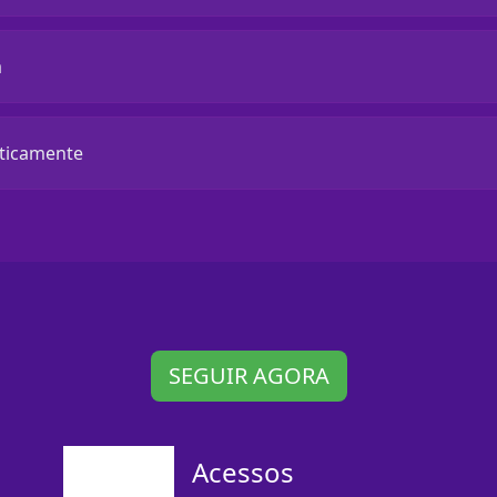
a
aticamente
SEGUIR AGORA
Acessos