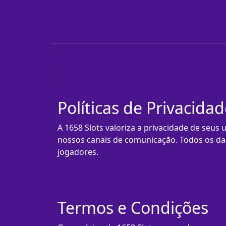
Políticas de Privacida
A 1658 Slots valoriza a privacidade de seu
nossos canais de comunicação. Todos os dad
jogadores.
Termos e Condições