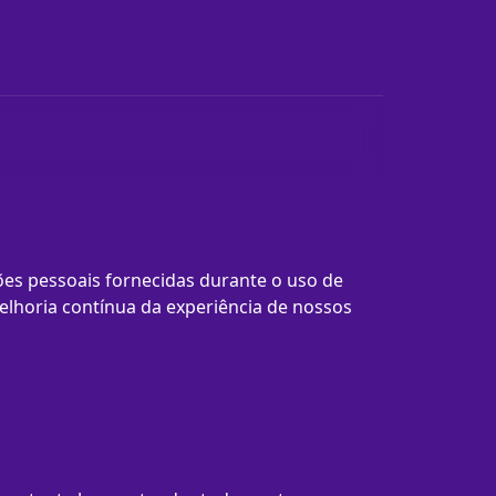
ões pessoais fornecidas durante o uso de
elhoria contínua da experiência de nossos