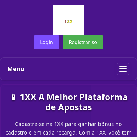
Login
Registrar-se
Menu
📱 1XX A Melhor Plataforma
de Apostas
Cadastre-se na 1XX para ganhar bônus no
cadastro e em cada recarga. Com a 1XX, você tem