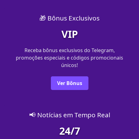
🎁 Bônus Exclusivos
VIP
Receba bônus exclusivos do Telegram,
promoções especiais e códigos promocionais
únicos!
Ver Bônus
📢 Notícias em Tempo Real
24/7