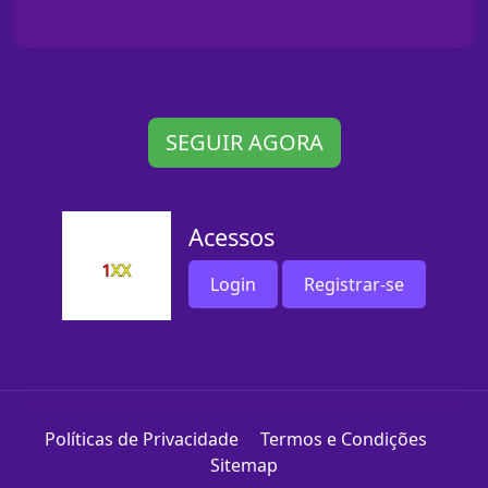
SEGUIR AGORA
Acessos
Login
Registrar-se
Políticas de Privacidade
Termos e Condições
Sitemap