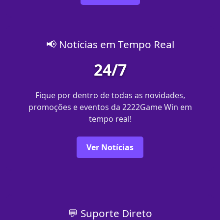
📢 Notícias em Tempo Real
24/7
Fique por dentro de todas as novidades,
promoções e eventos da 2222Game Win em
tempo real!
Ver Notícias
💬 Suporte Direto