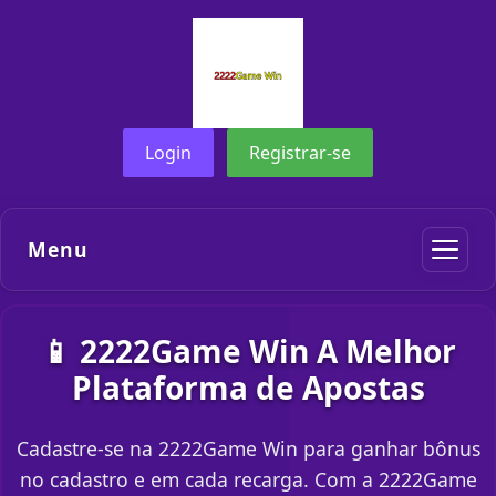
Login
Registrar-se
Menu
📱 2222Game Win A Melhor
Plataforma de Apostas
Cadastre-se na 2222Game Win para ganhar bônus
no cadastro e em cada recarga. Com a 2222Game