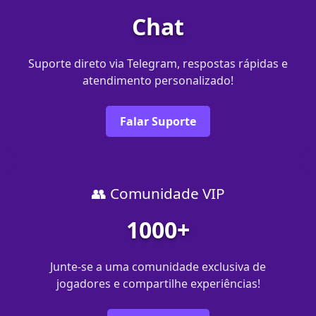
Chat
Suporte direto via Telegram, respostas rápidas e
atendimento personalizado!
Falar Suporte
👥 Comunidade VIP
1000+
Junte-se a uma comunidade exclusiva de
jogadores e compartilhe experiências!