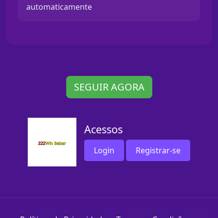
automaticamente
SEGUIR AGORA
Acessos
Login
Registrar-se