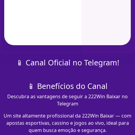
📱 Canal Oficial no Telegram!
📱 Benefícios do Canal
Descubra as vantagens de seguir a 222Win Baixar no
Telegram
Um site altamente profissional da 222Win Baixar — com
apostas esportivas, cassino e jogos ao vivo, ideal para
quem busca emoção e segurança.