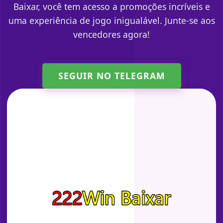
Baixar, você tem acesso a promoções incríveis e
uma experiência de jogo inigualável. Junte-se aos
vencedores agora!
SEGUIR NO TELEGRAM