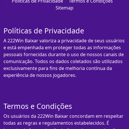
Políticas de Privacidade
Termos e Condições
Sitemap
Políticas de Privacidade
A 222Win Baixar valoriza a privacidade de seus usuários
e está empenhada em proteger todas as informações
pessoais fornecidas durante o uso de nossos canais de
comunicação. Todos os dados coletados são utilizados
exclusivamente para fins de melhoria contínua da
experiência de nossos jogadores.
Termos e Condições
Os usuários da 222Win Baixar concordam em respeitar
todas as regras e regulamentos estabelecidos. É