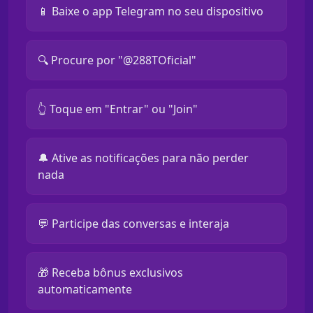
📱 Baixe o app Telegram no seu dispositivo
🔍 Procure por "@288TOficial"
👆 Toque em "Entrar" ou "Join"
🔔 Ative as notificações para não perder
nada
💬 Participe das conversas e interaja
🎁 Receba bônus exclusivos
automaticamente