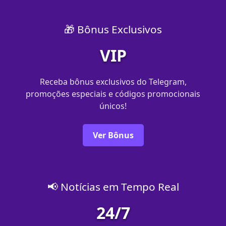
🎁 Bônus Exclusivos
VIP
Receba bônus exclusivos do Telegram,
promoções especiais e códigos promocionais
únicos!
Ver Bônus
📢 Notícias em Tempo Real
24/7