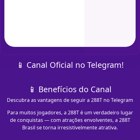
📱 Canal Oficial no Telegram!
📱 Benefícios do Canal
Descubra as vantagens de seguir a 288T no Telegram
Para muitos jogadores, a 288T é um verdadeiro lugar
de conquistas — com atrações envolventes, a 288T
Brasil se torna irresistivelmente atrativa.