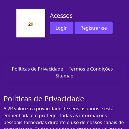
Acessos
Login
Registrar-se
Políticas de Privacidade
Termos e Condições
Sitemap
Políticas de Privacidade
A 2R valoriza a privacidade de seus usuários e está
empenhada em proteger todas as informações
pessoais fornecidas durante o uso de nossos canais de