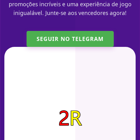
promoções incríveis e uma experiência de jogo
inigualável. Junte-se aos vencedores agora!
SEGUIR NO TELEGRAM