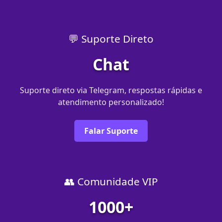
💬 Suporte Direto
Chat
Suporte direto via Telegram, respostas rápidas e
atendimento personalizado!
Falar Suporte
👥 Comunidade VIP
1000+