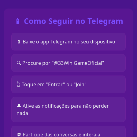
📱 Como Seguir no Telegram
📱 Baixe o app Telegram no seu dispositivo
🔍 Procure por "@33Win GameOficial"
👆 Toque em "Entrar" ou "Join"
🔔 Ative as notificações para não perder
nada
💬 Participe das conversas e interaja