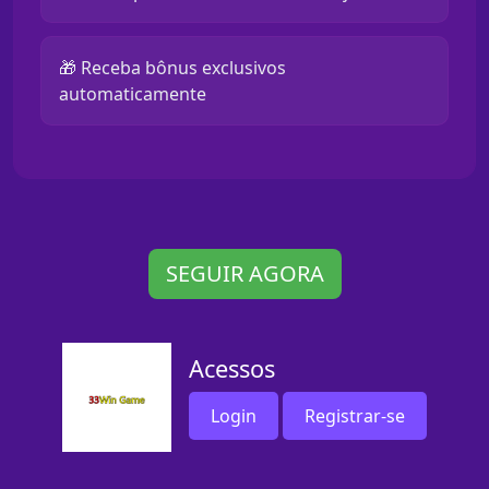
🎁 Receba bônus exclusivos
automaticamente
SEGUIR AGORA
Acessos
Login
Registrar-se