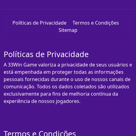
Políticas de Privacidade
Termos e Condições
Sitemap
Políticas de Privacidade
A 33Win Game valoriza a privacidade de seus usuários e
está empenhada em proteger todas as informações
pessoais fornecidas durante o uso de nossos canais de
comunicação. Todos os dados coletados são utilizados
exclusivamente para fins de melhoria contínua da
experiência de nossos jogadores.
Termos e Condições