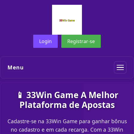
Login
Registrar-se
Menu
📱 33Win Game A Melhor
Plataforma de Apostas
Cadastre-se na 33Win Game para ganhar bônus
no cadastro e em cada recarga. Com a 33Win