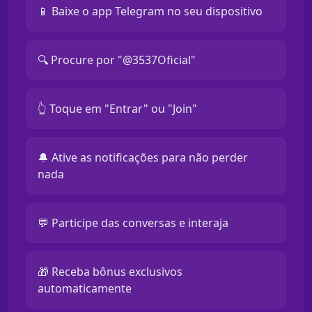
📱 Baixe o app Telegram no seu dispositivo
🔍 Procure por "@3537Oficial"
👆 Toque em "Entrar" ou "Join"
🔔 Ative as notificações para não perder
nada
💬 Participe das conversas e interaja
🎁 Receba bônus exclusivos
automaticamente