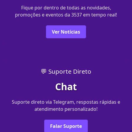
Fique por dentro de todas as novidades,
promoções e eventos da 3537 em tempo real!
Ver Notícias
💬 Suporte Direto
Chat
Suporte direto via Telegram, respostas rápidas e
atendimento personalizado!
Falar Suporte