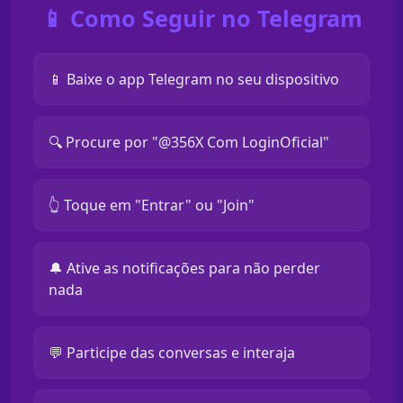
📱 Como Seguir no Telegram
📱 Baixe o app Telegram no seu dispositivo
🔍 Procure por "@356X Com LoginOficial"
👆 Toque em "Entrar" ou "Join"
🔔 Ative as notificações para não perder
nada
💬 Participe das conversas e interaja