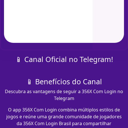
📱 Canal Oficial no Telegram!
📱 Benefícios do Canal
Descubra as vantagens de seguir a 356X Com Login no
Telegram
O app 356X Com Login combina múltiplos estilos de
jogos e reúne uma grande comunidade de jogadores
da 356X Com Login Brasil para compartilhar