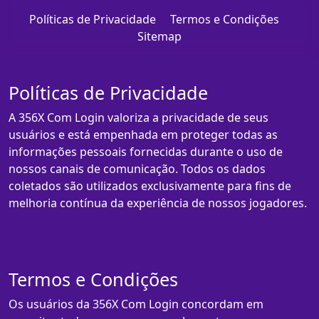
Políticas de Privacidade
Termos e Condições
Sitemap
Políticas de Privacidade
A 356X Com Login valoriza a privacidade de seus
usuários e está empenhada em proteger todas as
informações pessoais fornecidas durante o uso de
nossos canais de comunicação. Todos os dados
coletados são utilizados exclusivamente para fins de
melhoria contínua da experiência de nossos jogadores.
Termos e Condições
Os usuários da 356X Com Login concordam em