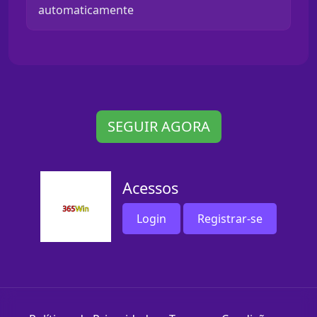
automaticamente
SEGUIR AGORA
Acessos
Login
Registrar-se