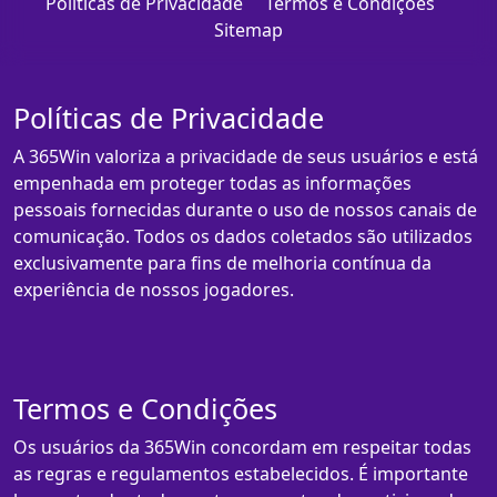
Políticas de Privacidade
Termos e Condições
Sitemap
Políticas de Privacidade
A 365Win valoriza a privacidade de seus usuários e está
empenhada em proteger todas as informações
pessoais fornecidas durante o uso de nossos canais de
comunicação. Todos os dados coletados são utilizados
exclusivamente para fins de melhoria contínua da
experiência de nossos jogadores.
Termos e Condições
Os usuários da 365Win concordam em respeitar todas
as regras e regulamentos estabelecidos. É importante