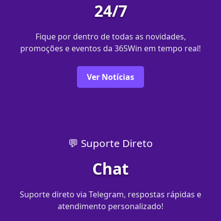
24/7
Fique por dentro de todas as novidades,
promoções e eventos da 365Win em tempo real!
Ver Notícias
💬 Suporte Direto
Chat
Suporte direto via Telegram, respostas rápidas e
atendimento personalizado!