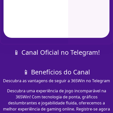
📱 Canal Oficial no Telegram!
📱 Benefícios do Canal
Descubra as vantagens de seguir a 365Win no Telegram
Descubra uma experiência de jogo incomparável na
365Win! Com tecnologia de ponta, gráficos
deslumbrantes e jogabilidade fluida, oferecemos a
melhor experiência de gaming online. Registre-se agora