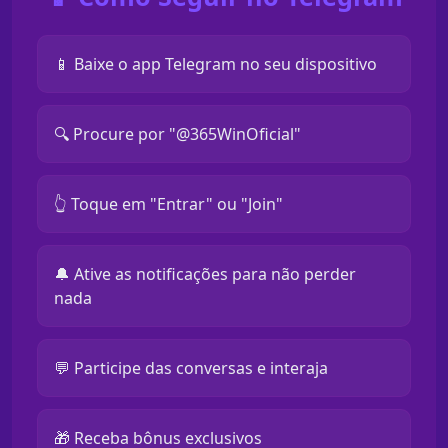
📱 Baixe o app Telegram no seu dispositivo
🔍 Procure por "@365WinOficial"
👆 Toque em "Entrar" ou "Join"
🔔 Ative as notificações para não perder
nada
💬 Participe das conversas e interaja
🎁 Receba bônus exclusivos