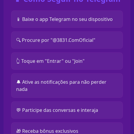
📱 Baixe o app Telegram no seu dispositivo
🔍 Procure por "@3831.ComOficial"
👆 Toque em "Entrar" ou "Join"
🔔 Ative as notificações para não perder
nada
💬 Participe das conversas e interaja
🎁 Receba bônus exclusivos