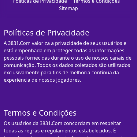
Políticas de Privacidade
Termos e Condições
Sitemap
Políticas de Privacidade
A 3831.Com valoriza a privacidade de seus usuários e
está empenhada em proteger todas as informações
pessoais fornecidas durante o uso de nossos canais de
comunicação. Todos os dados coletados são utilizados
exclusivamente para fins de melhoria contínua da
experiência de nossos jogadores.
Termos e Condições
Os usuários da 3831.Com concordam em respeitar
todas as regras e regulamentos estabelecidos. É