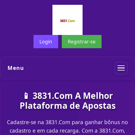
Login
Registrar-se
Menu
📱 3831.Com A Melhor
Plataforma de Apostas
Cadastre-se na 3831.Com para ganhar bônus no
cadastro e em cada recarga. Com a 3831.Com,