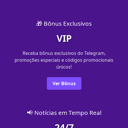
🎁 Bônus Exclusivos
VIP
Receba bônus exclusivos do Telegram,
promoções especiais e códigos promocionais
únicos!
Ver Bônus
📢 Notícias em Tempo Real
24/7