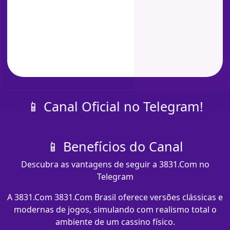
📱 Canal Oficial no Telegram!
📱 Benefícios do Canal
Descubra as vantagens de seguir a 3831.Com no
Telegram
A 3831.Com 3831.Com Brasil oferece versões clássicas e
modernas de jogos, simulando com realismo total o
ambiente de um cassino físico.