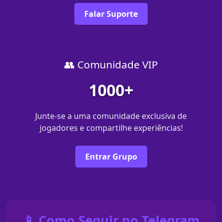
Falar Suporte
👥 Comunidade VIP
1000+
Junte-se a uma comunidade exclusiva de
jogadores e compartilhe experiências!
Entrar Grupo
📱 Como Seguir no Telegram