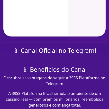
📱 Canal Oficial no Telegram!
📱 Benefícios do Canal
Descubra as vantagens de seguir a 39SS Plataforma no
Telegram
A 39SS Plataforma Brasil simula o ambiente de um
cassino real — com prêmios milionários, reembolsos
generosos e confiança total.