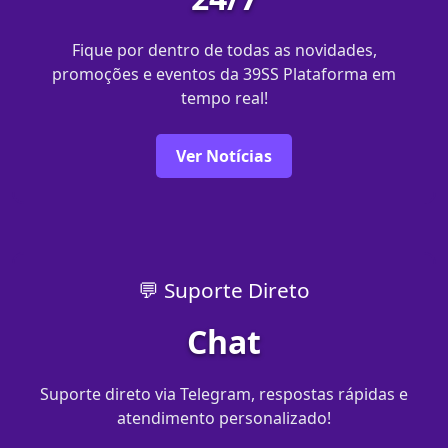
Fique por dentro de todas as novidades,
promoções e eventos da 39SS Plataforma em
tempo real!
Ver Notícias
💬 Suporte Direto
Chat
Suporte direto via Telegram, respostas rápidas e
atendimento personalizado!