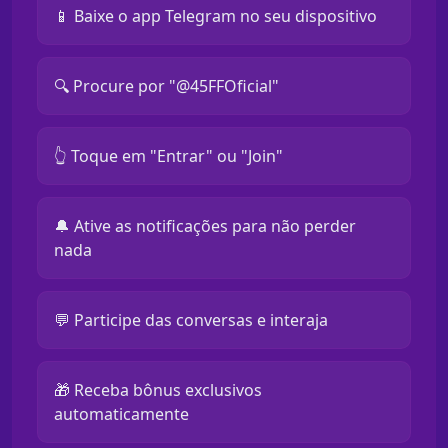
📱 Baixe o app Telegram no seu dispositivo
🔍 Procure por "@45FFOficial"
👆 Toque em "Entrar" ou "Join"
🔔 Ative as notificações para não perder
nada
💬 Participe das conversas e interaja
🎁 Receba bônus exclusivos
automaticamente