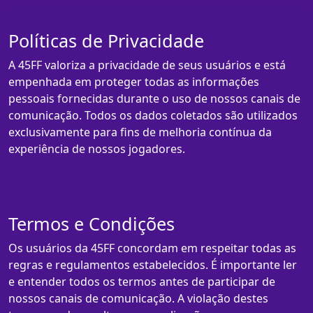
Políticas de Privacidade
A 45FF valoriza a privacidade de seus usuários e está
empenhada em proteger todas as informações
pessoais fornecidas durante o uso de nossos canais de
comunicação. Todos os dados coletados são utilizados
exclusivamente para fins de melhoria contínua da
experiência de nossos jogadores.
Termos e Condições
Os usuários da 45FF concordam em respeitar todas as
regras e regulamentos estabelecidos. É importante ler
e entender todos os termos antes de participar de
nossos canais de comunicação. A violação destes