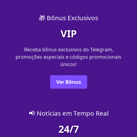
🎁 Bônus Exclusivos
VIP
Receba bônus exclusivos do Telegram,
promoções especiais e códigos promocionais
únicos!
Ver Bônus
📢 Notícias em Tempo Real
24/7