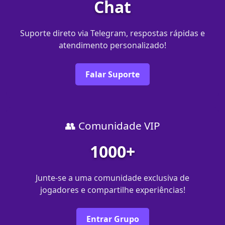
Chat
Suporte direto via Telegram, respostas rápidas e
atendimento personalizado!
Falar Suporte
👥 Comunidade VIP
1000+
Junte-se a uma comunidade exclusiva de
jogadores e compartilhe experiências!
Entrar Grupo