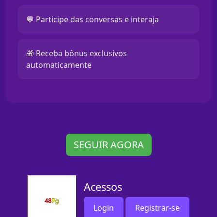
💬 Participe das conversas e interaja
🎁 Receba bônus exclusivos
automaticamente
SEGUIR AGORA
Acessos
Login
Registrar-se