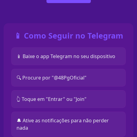
📱 Como Seguir no Telegram
📱 Baixe o app Telegram no seu dispositivo
🔍 Procure por "@48PgOficial"
👆 Toque em "Entrar" ou "Join"
🔔 Ative as notificações para não perder
nada