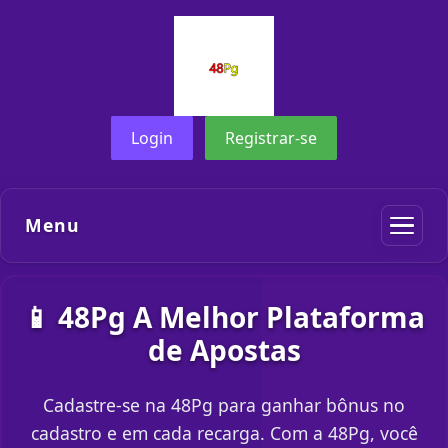
Login
Registrar-se
Menu
📱 48Pg A Melhor Plataforma
de Apostas
Cadastre-se na 48Pg para ganhar bônus no
cadastro e em cada recarga. Com a 48Pg, você