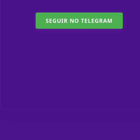
SEGUIR NO TELEGRAM