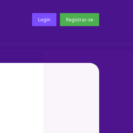
Login
Registrar-se