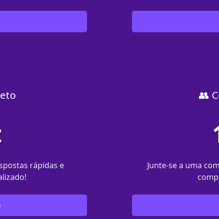
reto
👥 
t
espostas rápidas e
Junte-se a uma com
lizado!
compa
e