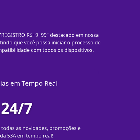
ão "REGISTRO R$+9~99" destacado em nossa
ntindo que você possa iniciar o processo de
patibilidade com todos os dispositivos.
cias em Tempo Real
24/7
e todas as novidades, promoções e
 da 53A em tempo real!