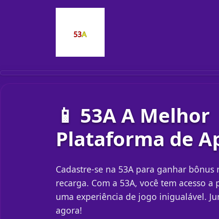
📱 53A A Melhor
Plataforma de A
Cadastre-se na 53A para ganhar bônus 
recarga. Com a 53A, você tem acesso a 
uma experiência de jogo inigualável. J
agora!