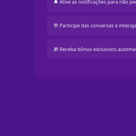
🔔 Ative as notificações para não p
💬 Participe das conversas e interaj
🎁 Receba bônus exclusivos autom