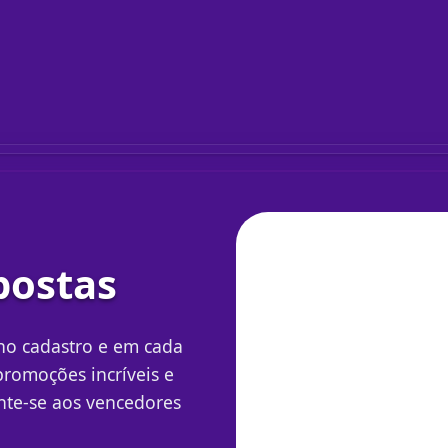
postas
no cadastro e em cada
promoções incríveis e
unte-se aos vencedores