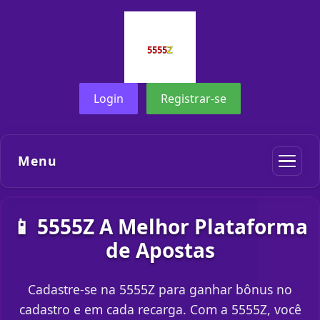
Login
Registrar-se
Menu
📱 5555Z A Melhor Plataforma
de Apostas
Cadastre-se na 5555Z para ganhar bônus no
cadastro e em cada recarga. Com a 5555Z, você