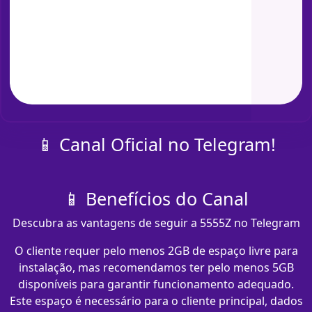
📱 Canal Oficial no Telegram!
📱 Benefícios do Canal
Descubra as vantagens de seguir a 5555Z no Telegram
O cliente requer pelo menos 2GB de espaço livre para
instalação, mas recomendamos ter pelo menos 5GB
disponíveis para garantir funcionamento adequado.
Este espaço é necessário para o cliente principal, dados