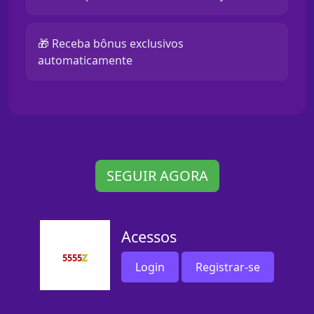
🎁 Receba bônus exclusivos
automaticamente
SEGUIR AGORA
Acessos
Login
Registrar-se