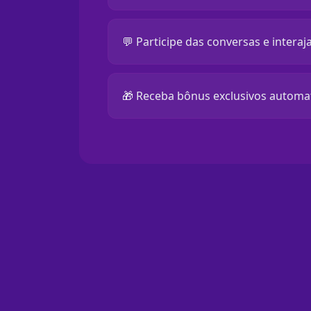
💬 Participe das conversas e interaj
🎁 Receba bônus exclusivos autom