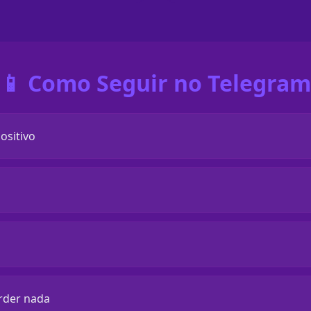
📱 Como Seguir no Telegram
ositivo
erder nada