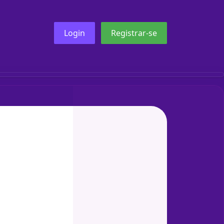
Login
Registrar-se