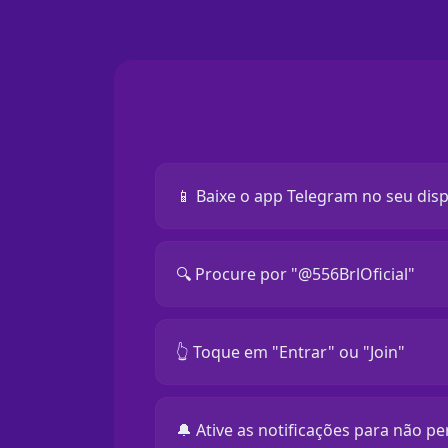
📱 Baixe o app Telegram no seu disp
🔍 Procure por "@556BrlOficial"
👆 Toque em "Entrar" ou "Join"
🔔 Ative as notificações para não p