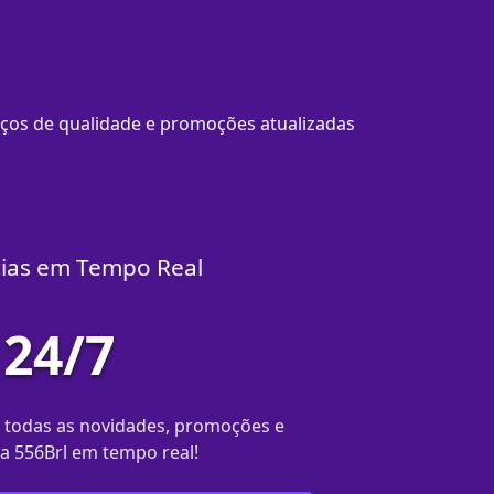
viços de qualidade e promoções atualizadas
cias em Tempo Real
24/7
e todas as novidades, promoções e
a 556Brl em tempo real!