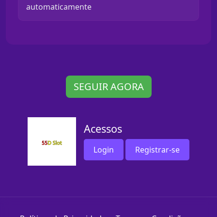
automaticamente
SEGUIR AGORA
Acessos
Login
Registrar-se