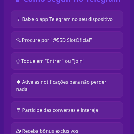
📱 Baixe o app Telegram no seu dispositivo
🔍 Procure por "@55D SlotOficial"
👆 Toque em "Entrar" ou "Join"
🔔 Ative as notificações para não perder
nada
💬 Participe das conversas e interaja
🎁 Receba bônus exclusivos