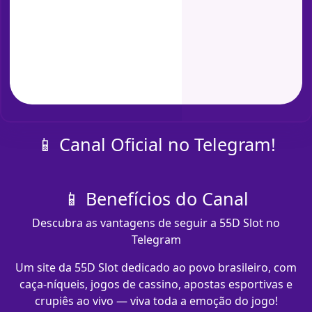
📱 Canal Oficial no Telegram!
📱 Benefícios do Canal
Descubra as vantagens de seguir a 55D Slot no
Telegram
Um site da 55D Slot dedicado ao povo brasileiro, com
caça-níqueis, jogos de cassino, apostas esportivas e
crupiês ao vivo — viva toda a emoção do jogo!