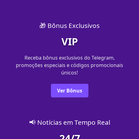
🎁 Bônus Exclusivos
VIP
Receba bônus exclusivos do Telegram,
promoções especiais e códigos promocionais
únicos!
Ver Bônus
📢 Notícias em Tempo Real
24/7