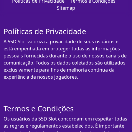
Políticas de Privacidade
Termos e Condições
Sitemap
Políticas de Privacidade
A 55D Slot valoriza a privacidade de seus usuários e
está empenhada em proteger todas as informações
pessoais fornecidas durante o uso de nossos canais de
comunicação. Todos os dados coletados são utilizados
exclusivamente para fins de melhoria contínua da
experiência de nossos jogadores.
Termos e Condições
Os usuários da 55D Slot concordam em respeitar todas
as regras e regulamentos estabelecidos. É importante