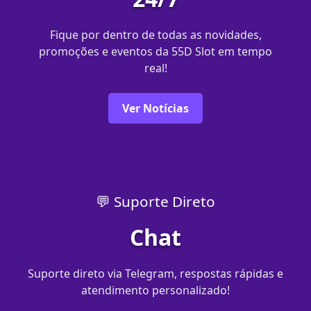
Fique por dentro de todas as novidades,
promoções e eventos da 55D Slot em tempo
real!
Ver Notícias
💬 Suporte Direto
Chat
Suporte direto via Telegram, respostas rápidas e
atendimento personalizado!