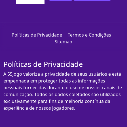
Políticas de Privacidade
Termos e Condições
Sitemap
Políticas de Privacidade
A 55Jogo valoriza a privacidade de seus usuários e está
empenhada em proteger todas as informações
pessoais fornecidas durante o uso de nossos canais de
comunicação. Todos os dados coletados são utilizados
exclusivamente para fins de melhoria contínua da
experiência de nossos jogadores.