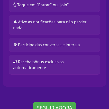
👆 Toque em "Entrar" ou "Join"
🔔 Ative as notificações para não perder
nada
💬 Participe das conversas e interaja
🎁 Receba bônus exclusivos
automaticamente
SEGUIR AGORA