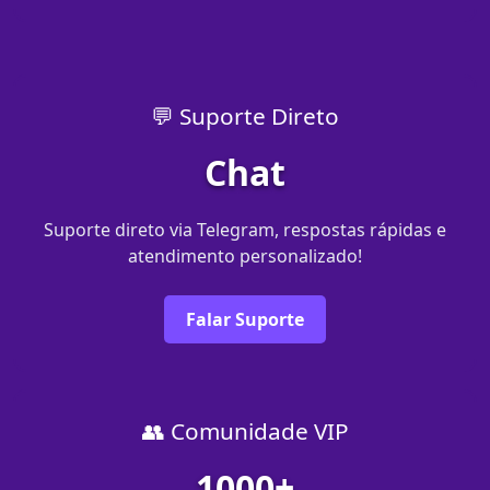
💬 Suporte Direto
Chat
Suporte direto via Telegram, respostas rápidas e
atendimento personalizado!
Falar Suporte
👥 Comunidade VIP
1000+