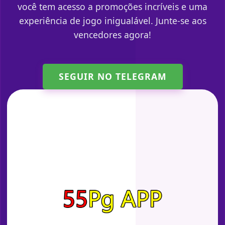
você tem acesso a promoções incríveis e uma
experiência de jogo inigualável. Junte-se aos
vencedores agora!
SEGUIR NO TELEGRAM