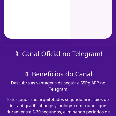
📱 Canal Oficial no Telegram!
📱 Benefícios do Canal
Descubra as vantagens de seguir a 55Pg APP no
Telegram
Estes jogos são arquitetados segundo princípios de
instant gratification psychology, com rounds que
duram entre 5-30 segundos, eliminando períodos de