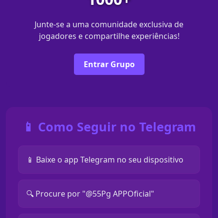
Junte-se a uma comunidade exclusiva de
jogadores e compartilhe experiências!
Entrar Grupo
📱 Como Seguir no Telegram
📱 Baixe o app Telegram no seu dispositivo
🔍 Procure por "@55Pg APPOficial"