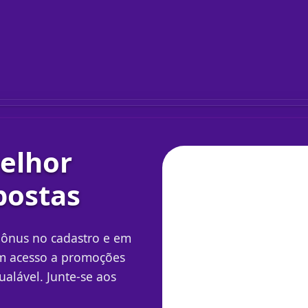
Melhor
postas
bônus no cadastro e em
em acesso a promoções
ualável. Junte-se aos