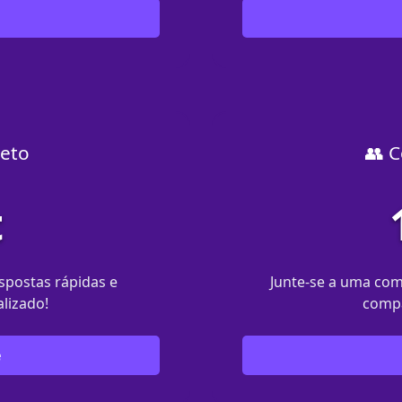
reto
👥 
t
espostas rápidas e
Junte-se a uma com
lizado!
compa
e