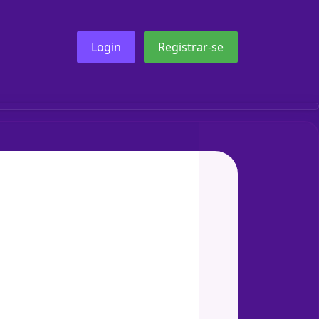
Login
Registrar-se