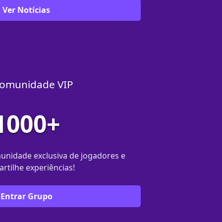
Ver Notícias
Comunidade VIP
1000+
unidade exclusiva de jogadores e
rtilhe experiências!
Entrar Grupo