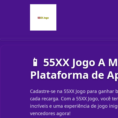
📱 55XX Jogo A 
Plataforma de A
Cadastre-se na 55XX Jogo para ganhar 
cada recarga. Com a 55XX Jogo, você t
incríveis e uma experiência de jogo inig
vencedores agora!