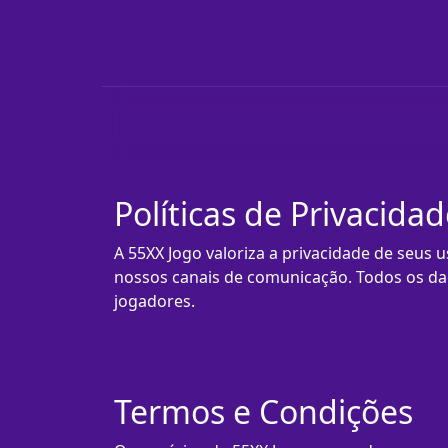
Políticas de Privacida
A 55XX Jogo valoriza a privacidade de seus
nossos canais de comunicação. Todos os dad
jogadores.
Termos e Condições