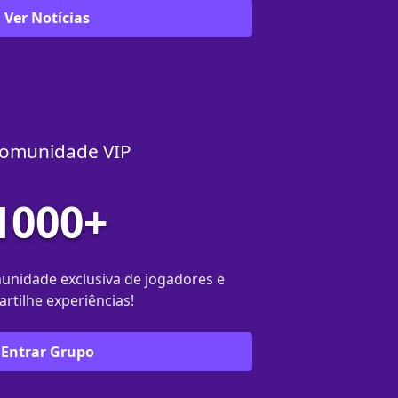
Ver Notícias
Comunidade VIP
1000+
unidade exclusiva de jogadores e
rtilhe experiências!
Entrar Grupo