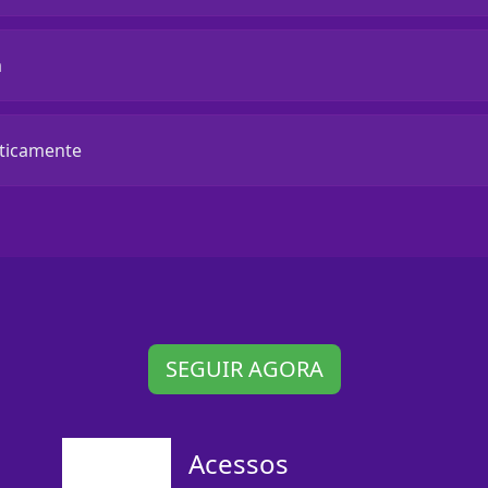
a
aticamente
SEGUIR AGORA
Acessos