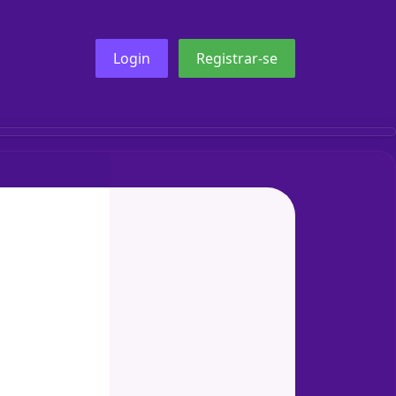
Login
Registrar-se