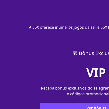
A 56X oferece inúmeros jogos da série 56X 
🎁 Bônus Exclu
VIP
Receba bônus exclusivos do Telegra
e códigos promocionai
Ver Bônus