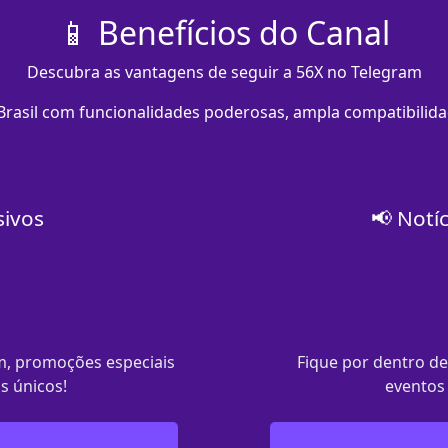
📱 Benefícios do Canal
Descubra as vantagens de seguir a 56X no Telegram
Brasil com funcionalidades poderosas, ampla compatibilida
sivos
📢 Notí
m, promoções especiais
Fique por dentro d
s únicos!
eventos