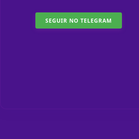
SEGUIR NO TELEGRAM