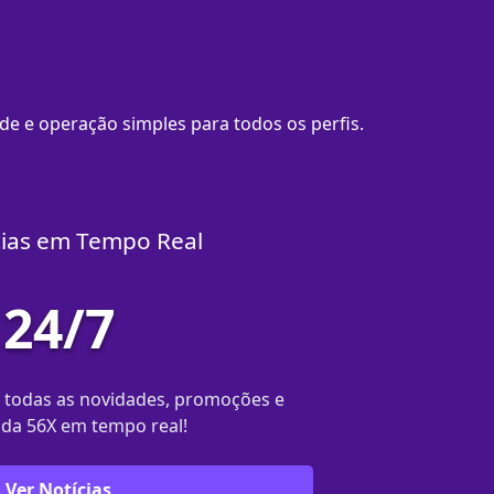
de e operação simples para todos os perfis.
cias em Tempo Real
24/7
e todas as novidades, promoções e
 da 56X em tempo real!
Ver Notícias