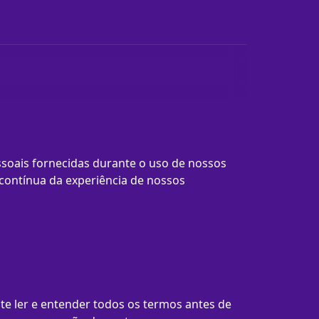
ssoais fornecidas durante o uso de nossos
 contínua da experiência de nossos
te ler e entender todos os termos antes de