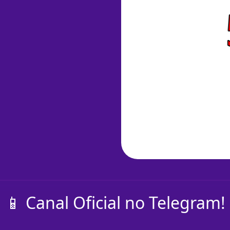
📱 Canal Oficial no Telegram!