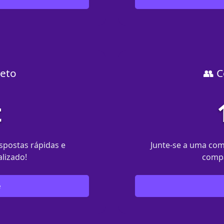
reto
👥 
t
espostas rápidas e
Junte-se a uma com
lizado!
compa
e