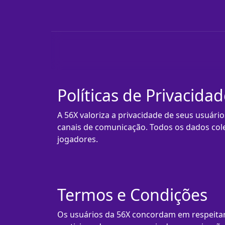
Políticas de Privacida
A 56X valoriza a privacidade de seus usuár
canais de comunicação. Todos os dados cole
jogadores.
Termos e Condições
Os usuários da 56X concordam em respeitar 