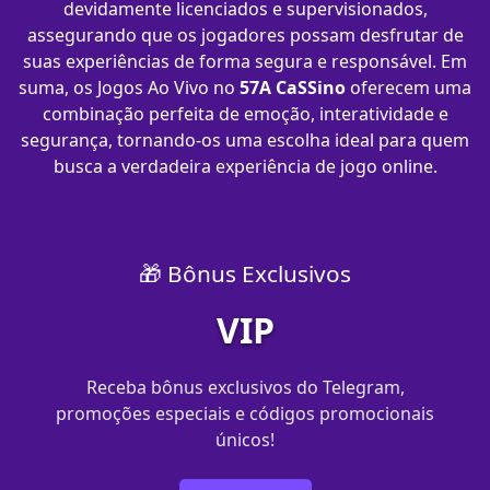
devidamente licenciados e supervisionados,
assegurando que os jogadores possam desfrutar de
suas experiências de forma segura e responsável. Em
suma, os Jogos Ao Vivo no
57A CaSSino
oferecem uma
combinação perfeita de emoção, interatividade e
segurança, tornando-os uma escolha ideal para quem
busca a verdadeira experiência de jogo online.
🎁 Bônus Exclusivos
VIP
Receba bônus exclusivos do Telegram,
promoções especiais e códigos promocionais
únicos!