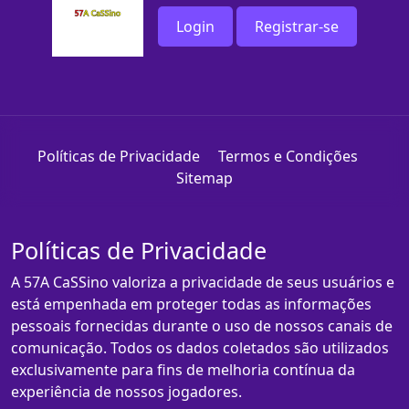
Login
Registrar-se
Políticas de Privacidade
Termos e Condições
Sitemap
Políticas de Privacidade
A 57A CaSSino valoriza a privacidade de seus usuários e
está empenhada em proteger todas as informações
pessoais fornecidas durante o uso de nossos canais de
comunicação. Todos os dados coletados são utilizados
exclusivamente para fins de melhoria contínua da
experiência de nossos jogadores.