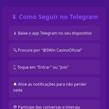
📱 Como Seguir no Telegram
📱 Baixe o app Telegram no seu dispositivo
🔍 Procure por "@5Win CasinoOficial"
👆 Toque em "Entrar" ou "Join"
🔔 Ative as notificações para não perder
nada
💬 Participe das conversas e interaja