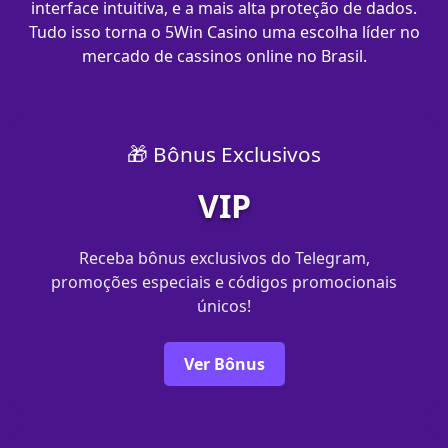
interface intuitiva, e a mais alta proteção de dados.
Tudo isso torna o 5Win Casino uma escolha líder no
mercado de cassinos online no Brasil.
🎁 Bônus Exclusivos
VIP
Receba bônus exclusivos do Telegram,
promoções especiais e códigos promocionais
únicos!
Ver Bônus