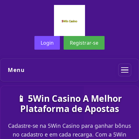
Login
Registrar-se
Menu
📱 5Win Casino A Melhor
Plataforma de Apostas
Cadastre-se na 5Win Casino para ganhar bônus
no cadastro e em cada recarga. Com a 5Win