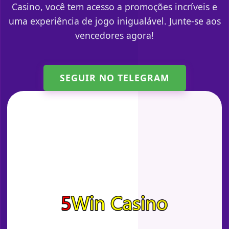
Casino, você tem acesso a promoções incríveis e
uma experiência de jogo inigualável. Junte-se aos
vencedores agora!
SEGUIR NO TELEGRAM