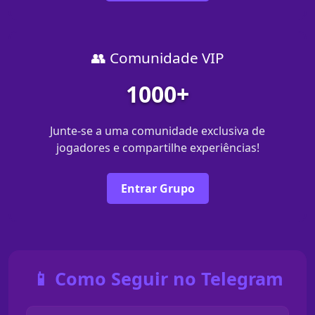
👥 Comunidade VIP
1000+
Junte-se a uma comunidade exclusiva de
jogadores e compartilhe experiências!
Entrar Grupo
📱 Como Seguir no Telegram