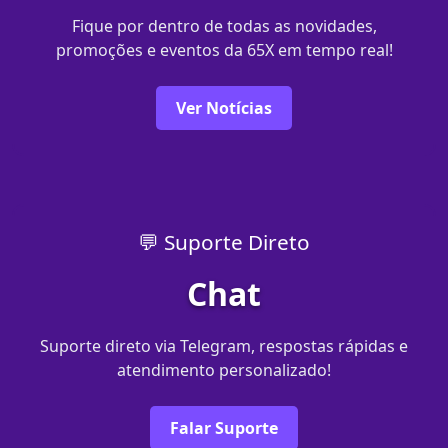
Fique por dentro de todas as novidades,
promoções e eventos da 65X em tempo real!
Ver Notícias
💬 Suporte Direto
Chat
Suporte direto via Telegram, respostas rápidas e
atendimento personalizado!
Falar Suporte