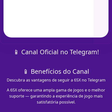
📱 Canal Oficial no Telegram!
📱 Benefícios do Canal
Descubra as vantagens de seguir a 65X no Telegram
A 65X oferece uma ampla gama de jogos e o melhor
suporte — garantindo a experiência de jogo mais
satisfatória possível.