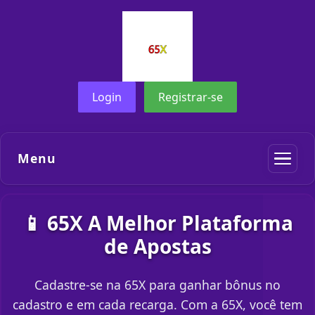
Login
Registrar-se
Menu
📱 65X A Melhor Plataforma
de Apostas
Cadastre-se na 65X para ganhar bônus no
cadastro e em cada recarga. Com a 65X, você tem