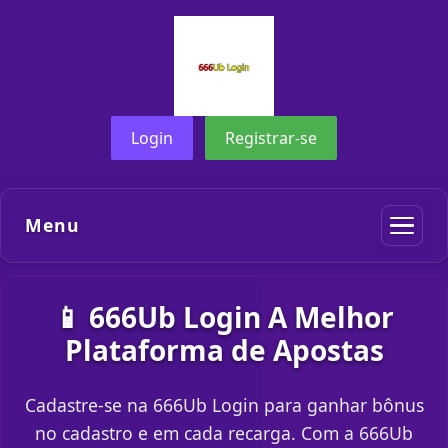
Login
Registrar-se
Menu
📱 666Ub Login A Melhor
Plataforma de Apostas
Cadastre-se na 666Ub Login para ganhar bônus
no cadastro e em cada recarga. Com a 666Ub