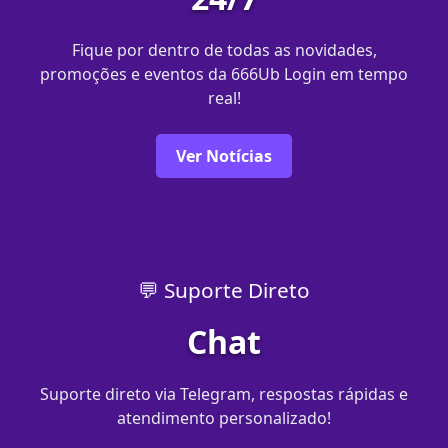
Fique por dentro de todas as novidades,
promoções e eventos da 666Ub Login em tempo
real!
Ver Notícias
💬 Suporte Direto
Chat
Suporte direto via Telegram, respostas rápidas e
atendimento personalizado!