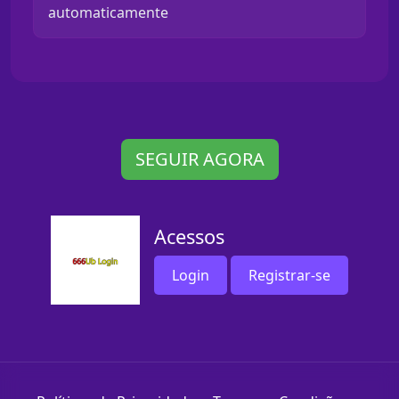
automaticamente
SEGUIR AGORA
Acessos
Login
Registrar-se