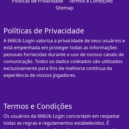
Políticas de Privacidade
Termos e Condições
Sitemap
Políticas de Privacidade
A 666Ub Login valoriza a privacidade de seus usuários e
está empenhada em proteger todas as informações
pessoais fornecidas durante o uso de nossos canais de
comunicação. Todos os dados coletados são utilizados
exclusivamente para fins de melhoria contínua da
experiência de nossos jogadores.
Termos e Condições
Os usuários da 666Ub Login concordam em respeitar
todas as regras e regulamentos estabelecidos. É