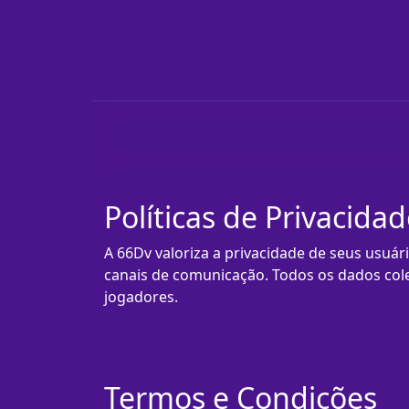
Políticas de Privacida
A 66Dv valoriza a privacidade de seus usuá
canais de comunicação. Todos os dados cole
jogadores.
Termos e Condições