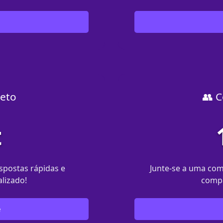
reto
👥 
t
espostas rápidas e
Junte-se a uma com
lizado!
compa
e