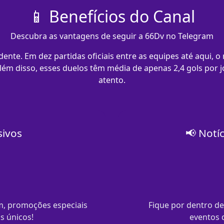
📱 Benefícios do Canal
Descubra as vantagens de seguir a 66Dv no Telegram
dente. Em dez partidas oficiais entre as equipes até aqui, o
 Além disso, esses duelos têm média de apenas 2,4 gols por
atento.
sivos
📢 Notí
m, promoções especiais
Fique por dentro d
s únicos!
eventos 