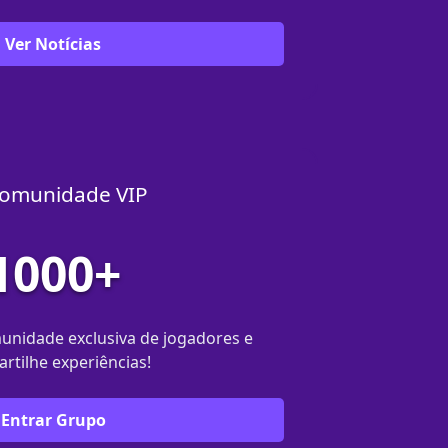
Ver Notícias
Comunidade VIP
1000+
unidade exclusiva de jogadores e
rtilhe experiências!
Entrar Grupo