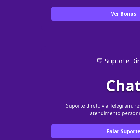
Ver Bônus
💬 Suporte Di
Cha
Suporte direto via Telegram, r
atendimento persona
Falar Suport