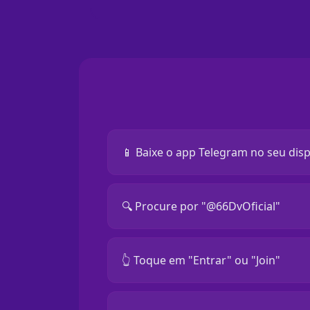
📱 Baixe o app Telegram no seu disp
🔍 Procure por "@66DvOficial"
👆 Toque em "Entrar" ou "Join"