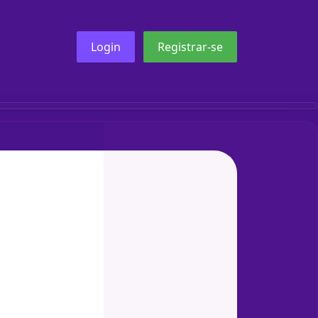
Login
Registrar-se