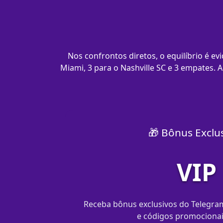
Nos confrontos diretos, o equilíbrio é evi
Miami, 3 para o Nashville SC e 3 empates.
🎁 Bônus Exclu
VIP
Receba bônus exclusivos do Telegra
e códigos promocionai