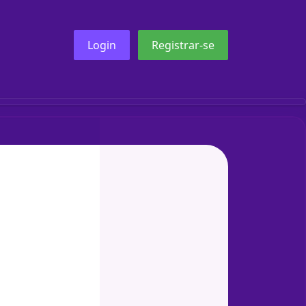
Login
Registrar-se