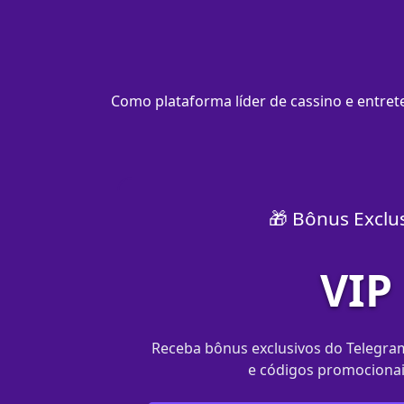
Como plataforma líder de cassino e entret
🎁 Bônus Exclu
VIP
Receba bônus exclusivos do Telegra
e códigos promocionai