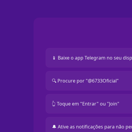
📱 Baixe o app Telegram no seu disp
🔍 Procure por "@6733Oficial"
👆 Toque em "Entrar" ou "Join"
🔔 Ative as notificações para não p