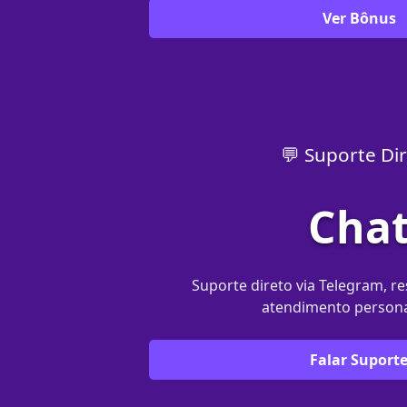
Ver Bônus
💬 Suporte Di
Cha
Suporte direto via Telegram, r
atendimento persona
Falar Suport