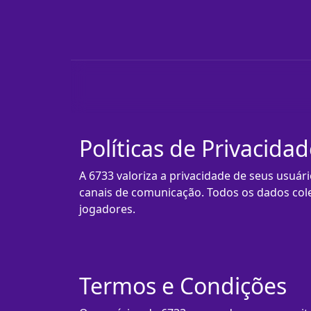
Políticas de Privacida
A 6733 valoriza a privacidade de seus usuá
canais de comunicação. Todos os dados cole
jogadores.
Termos e Condições