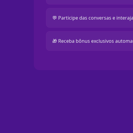
💬 Participe das conversas e interaj
🎁 Receba bônus exclusivos autom