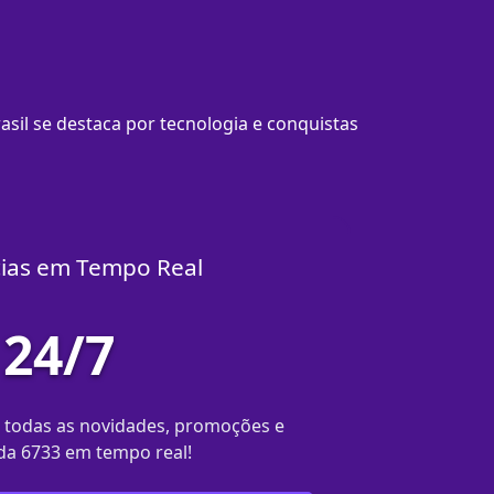
sil se destaca por tecnologia e conquistas
cias em Tempo Real
24/7
e todas as novidades, promoções e
da 6733 em tempo real!