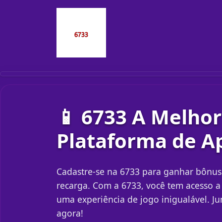
📱 6733 A Melhor
Plataforma de A
Cadastre-se na 6733 para ganhar bônus
recarga. Com a 6733, você tem acesso a
uma experiência de jogo inigualável. J
agora!