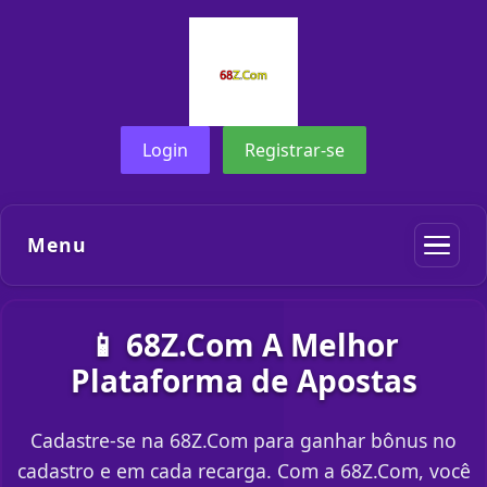
Login
Registrar-se
Menu
📱 68Z.Com A Melhor
Plataforma de Apostas
Cadastre-se na 68Z.Com para ganhar bônus no
cadastro e em cada recarga. Com a 68Z.Com, você