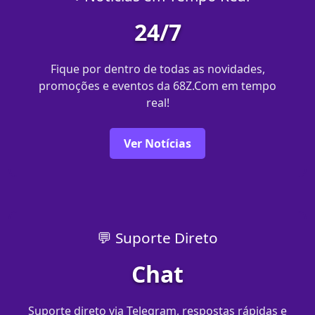
24/7
Fique por dentro de todas as novidades,
promoções e eventos da 68Z.Com em tempo
real!
Ver Notícias
💬 Suporte Direto
Chat
Suporte direto via Telegram, respostas rápidas e