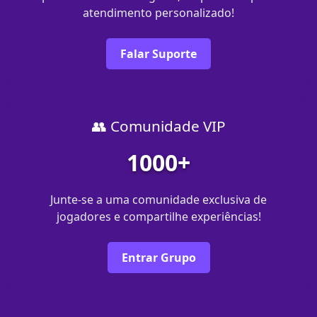
atendimento personalizado!
Falar Suporte
👥 Comunidade VIP
1000+
Junte-se a uma comunidade exclusiva de
jogadores e compartilhe experiências!
Entrar Grupo