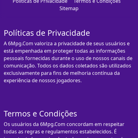
Políticas de Privacidade
Termos e Condições
Sitemap
Políticas de Privacidade
A 6Mpg.Com valoriza a privacidade de seus usuários e
está empenhada em proteger todas as informações
pessoais fornecidas durante o uso de nossos canais de
comunicação. Todos os dados coletados são utilizados
exclusivamente para fins de melhoria contínua da
experiência de nossos jogadores.
Termos e Condições
Os usuários da 6Mpg.Com concordam em respeitar
todas as regras e regulamentos estabelecidos. É