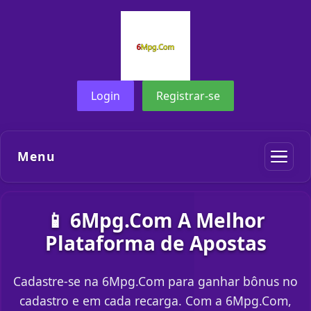
Login
Registrar-se
Menu
📱 6Mpg.Com A Melhor
Plataforma de Apostas
Cadastre-se na 6Mpg.Com para ganhar bônus no
cadastro e em cada recarga. Com a 6Mpg.Com,