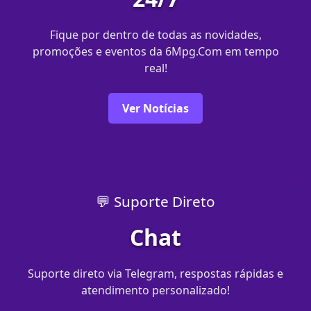
Fique por dentro de todas as novidades,
promoções e eventos da 6Mpg.Com em tempo
real!
Ver Notícias
💬 Suporte Direto
Chat
Suporte direto via Telegram, respostas rápidas e
atendimento personalizado!