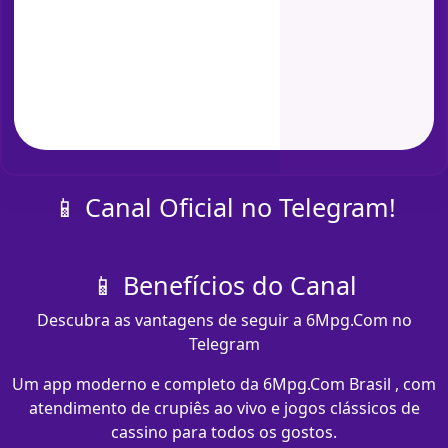
📱 Canal Oficial no Telegram!
📱 Benefícios do Canal
Descubra as vantagens de seguir a 6Mpg.Com no
Telegram
Um app moderno e completo da 6Mpg.Com Brasil , com
atendimento de crupiês ao vivo e jogos clássicos de
cassino para todos os gostos.