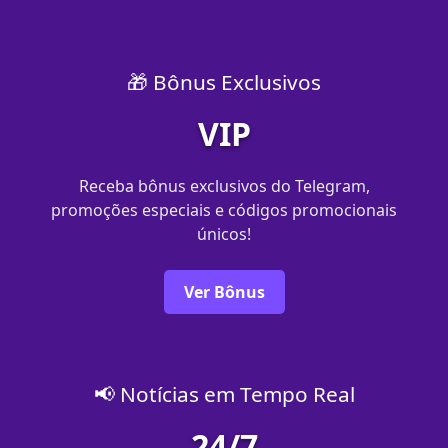
🎁 Bônus Exclusivos
VIP
Receba bônus exclusivos do Telegram,
promoções especiais e códigos promocionais
únicos!
Ver Bônus
📢 Notícias em Tempo Real
24/7