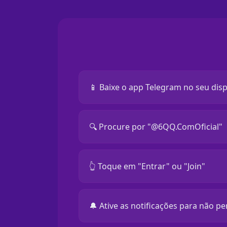
📱 Baixe o app Telegram no seu disp
🔍 Procure por "@6QQ.ComOficial"
👆 Toque em "Entrar" ou "Join"
🔔 Ative as notificações para não p