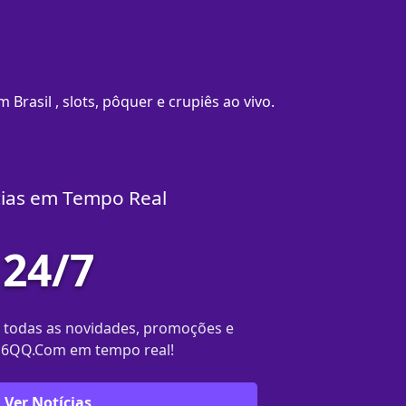
rasil , slots, pôquer e crupiês ao vivo.
cias em Tempo Real
24/7
e todas as novidades, promoções e
 6QQ.Com em tempo real!
Ver Notícias