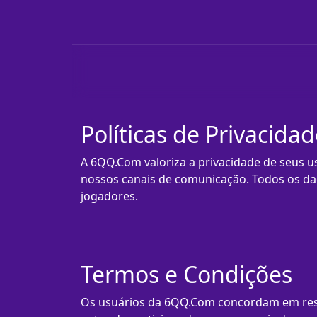
Políticas de Privacida
A 6QQ.Com valoriza a privacidade de seus 
nossos canais de comunicação. Todos os dad
jogadores.
Termos e Condições
Os usuários da 6QQ.Com concordam em respe