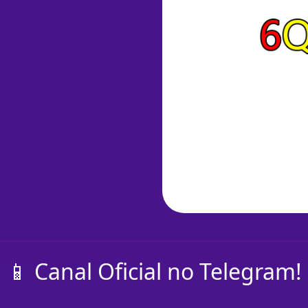
📱 Canal Oficial no Telegram!