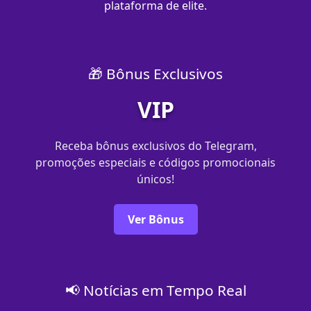
plataforma de elite.
🎁 Bônus Exclusivos
VIP
Receba bônus exclusivos do Telegram,
promoções especiais e códigos promocionais
únicos!
Ver Bônus
📢 Notícias em Tempo Real