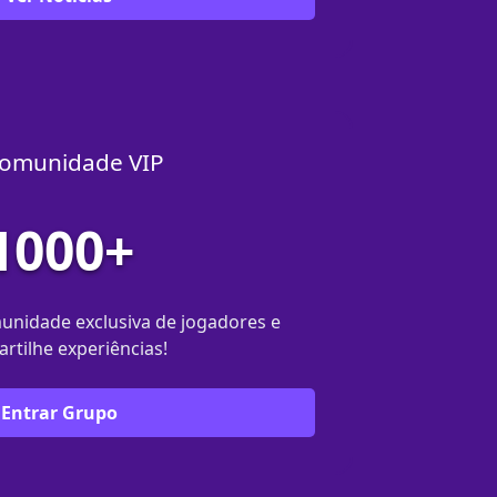
Comunidade VIP
1000+
unidade exclusiva de jogadores e
rtilhe experiências!
Entrar Grupo