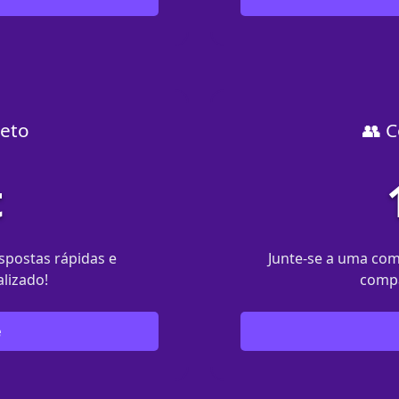
reto
👥 
t
espostas rápidas e
Junte-se a uma com
lizado!
compa
e