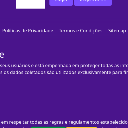
Políticas de Privacidade
Termos e Condições
Sitemap
de
e seus usuários e está empenhada em proteger todas as in
 os dados coletados são utilizados exclusivamente para fi
m respeitar todas as regras e regulamentos estabelecidos