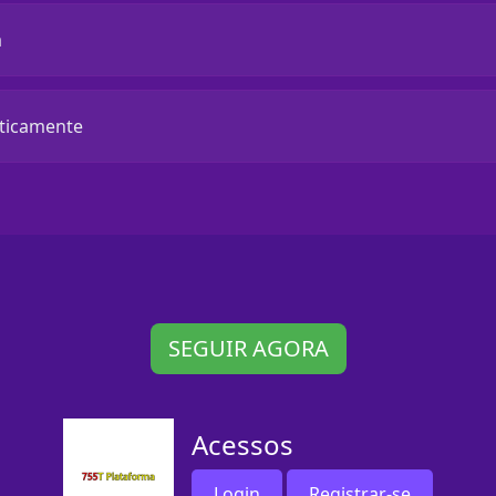
a
aticamente
SEGUIR AGORA
Acessos
Login
Registrar-se