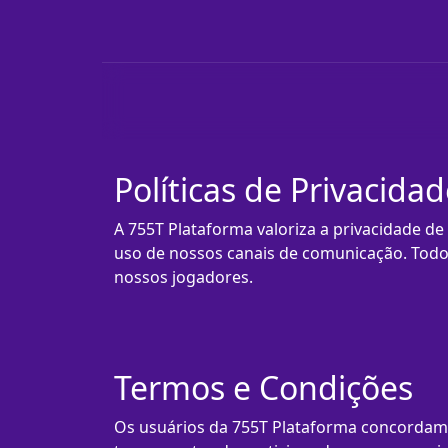
Políticas de Privacida
A 755T Plataforma valoriza a privacidade d
uso de nossos canais de comunicação. Todos
nossos jogadores.
Termos e Condições
Os usuários da 755T Plataforma concordam e