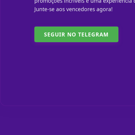
promoções incríveis e uma experiência d
Junte-se aos vencedores agora!
SEGUIR NO TELEGRAM