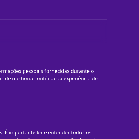
formações pessoais fornecidas durante o
ns de melhoria contínua da experiência de
. É importante ler e entender todos os