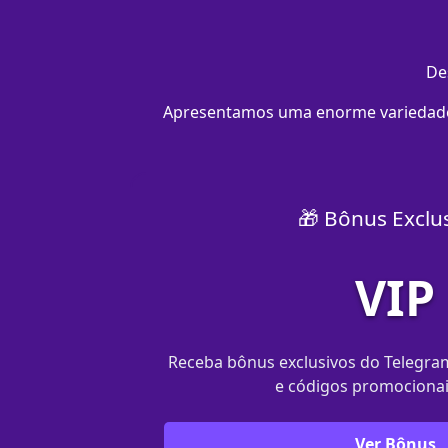
De
Apresentamos uma enorme variedade d
🎁 Bônus Exclu
VIP
Receba bônus exclusivos do Telegra
e códigos promocionai
Ver Bônus