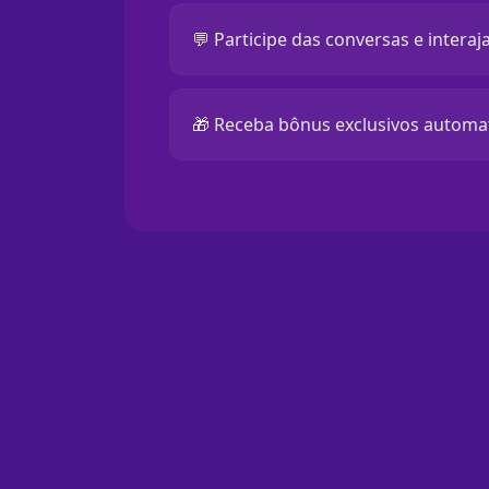
💬 Participe das conversas e interaj
🎁 Receba bônus exclusivos autom