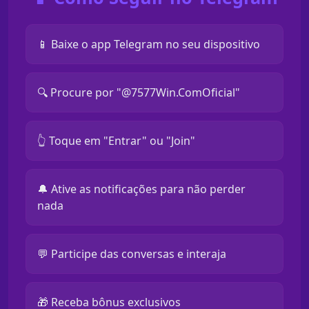
📱 Baixe o app Telegram no seu dispositivo
🔍 Procure por "@7577Win.ComOficial"
👆 Toque em "Entrar" ou "Join"
🔔 Ative as notificações para não perder
nada
💬 Participe das conversas e interaja
🎁 Receba bônus exclusivos