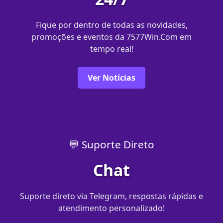
Fique por dentro de todas as novidades,
promoções e eventos da 7577Win.Com em
tempo real!
Ver Notícias
💬 Suporte Direto
Chat
Suporte direto via Telegram, respostas rápidas e
atendimento personalizado!