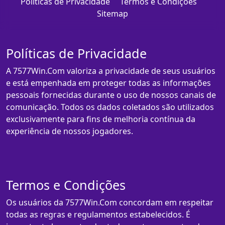
Políticas de Privacidade
Termos e Condições
Sitemap
Políticas de Privacidade
A 7577Win.Com valoriza a privacidade de seus usuários
e está empenhada em proteger todas as informações
pessoais fornecidas durante o uso de nossos canais de
comunicação. Todos os dados coletados são utilizados
exclusivamente para fins de melhoria contínua da
experiência de nossos jogadores.
Termos e Condições
Os usuários da 7577Win.Com concordam em respeitar
todas as regras e regulamentos estabelecidos. É