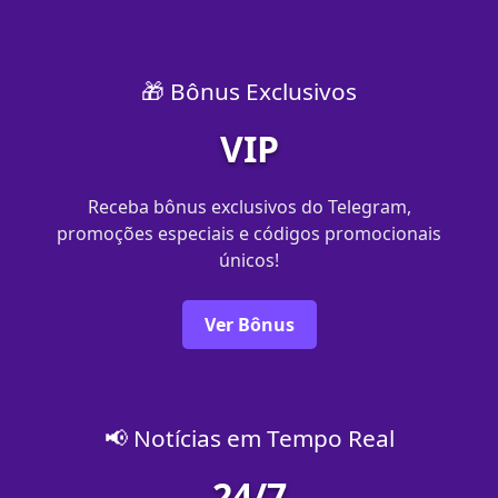
🎁 Bônus Exclusivos
VIP
Receba bônus exclusivos do Telegram,
promoções especiais e códigos promocionais
únicos!
Ver Bônus
📢 Notícias em Tempo Real
24/7