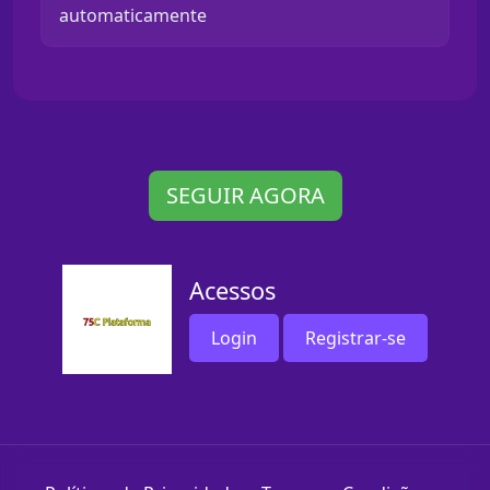
automaticamente
SEGUIR AGORA
Acessos
Login
Registrar-se