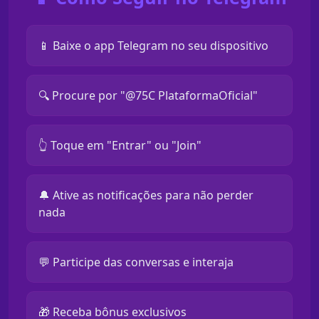
📱 Baixe o app Telegram no seu dispositivo
🔍 Procure por "@75C PlataformaOficial"
👆 Toque em "Entrar" ou "Join"
🔔 Ative as notificações para não perder
nada
💬 Participe das conversas e interaja
🎁 Receba bônus exclusivos