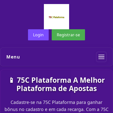
Login
Registrar-se
Menu
📱 75C Plataforma A Melhor
Plataforma de Apostas
Cadastre-se na 75C Plataforma para ganhar
bônus no cadastro e em cada recarga. Com a 75C