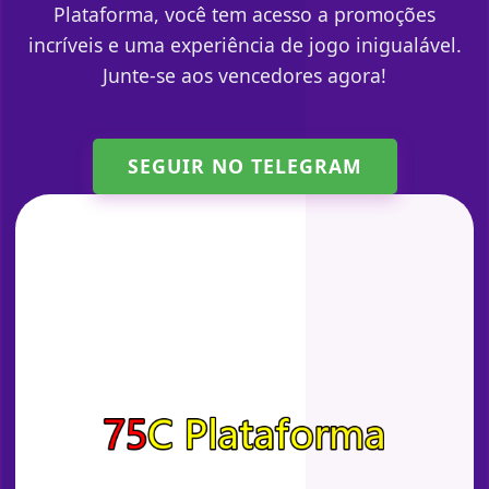
Plataforma, você tem acesso a promoções
incríveis e uma experiência de jogo inigualável.
Junte-se aos vencedores agora!
SEGUIR NO TELEGRAM