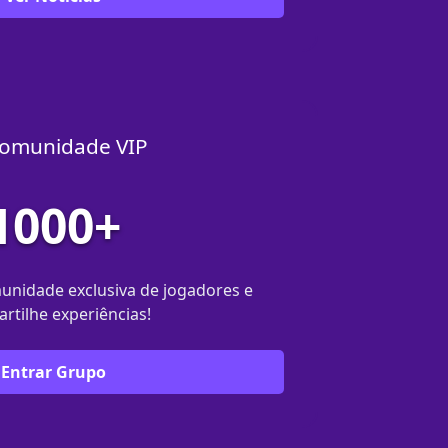
Comunidade VIP
1000+
unidade exclusiva de jogadores e
rtilhe experiências!
Entrar Grupo