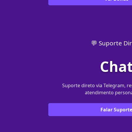
💬 Suporte Di
Cha
Suporte direto via Telegram, r
atendimento persona
Falar Suport