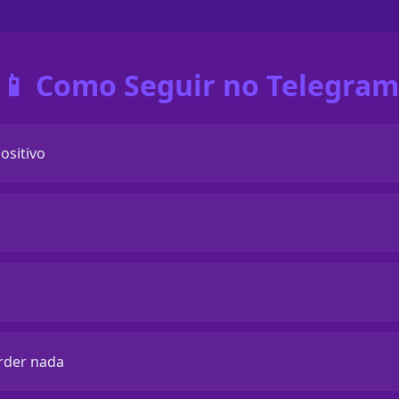
📱 Como Seguir no Telegram
ositivo
erder nada