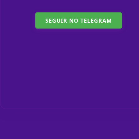
SEGUIR NO TELEGRAM