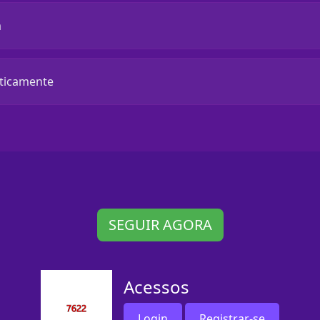
a
aticamente
SEGUIR AGORA
Acessos
Login
Registrar-se