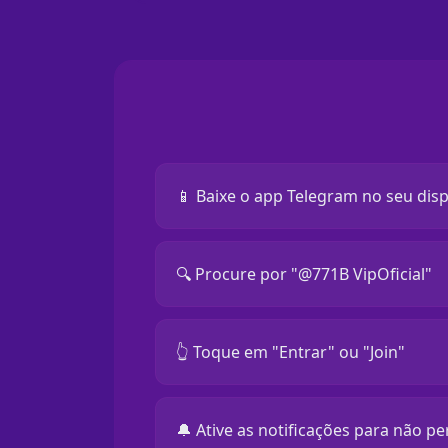
📱 Baixe o app Telegram no seu disp
🔍 Procure por "@771B VipOficial"
👆 Toque em "Entrar" ou "Join"
🔔 Ative as notificações para não p