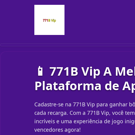
📱 771B Vip A Me
Plataforma de A
Cadastre-se na 771B Vip para ganhar b
cada recarga. Com a 771B Vip, você te
incríveis e uma experiência de jogo inig
vencedores agora!