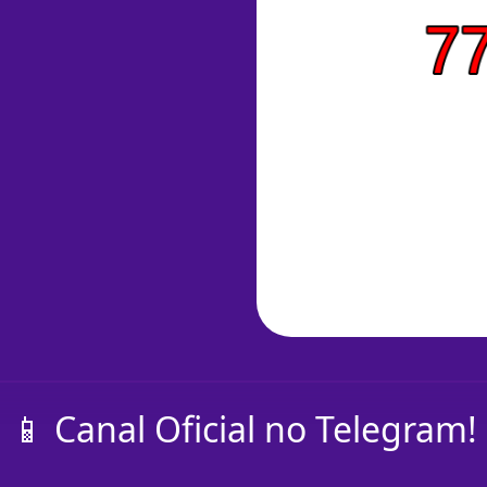
📱 Canal Oficial no Telegram!