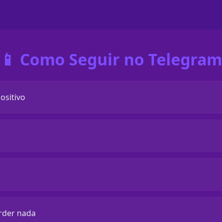
📱 Como Seguir no Telegram
ositivo
erder nada