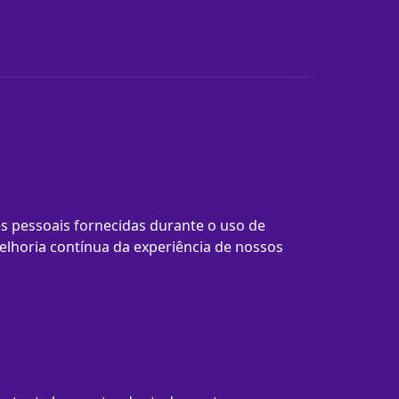
s pessoais fornecidas durante o uso de
elhoria contínua da experiência de nossos