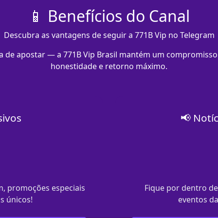
📱 Benefícios do Canal
Descubra as vantagens de seguir a 771B Vip no Telegram
ica de apostar — a 771B Vip Brasil mantém um compromisso 
honestidade e retorno máximo.
sivos
📢 Notí
m, promoções especiais
Fique por dentro d
s únicos!
eventos da