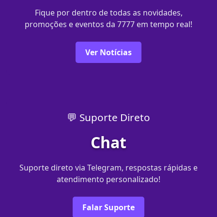
Fique por dentro de todas as novidades,
promoções e eventos da 7777 em tempo real!
Ver Notícias
💬 Suporte Direto
Chat
Suporte direto via Telegram, respostas rápidas e
atendimento personalizado!
Falar Suporte