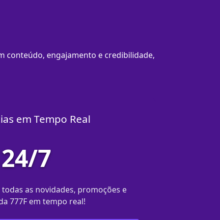
 em conteúdo, engajamento e credibilidade,
cias em Tempo Real
24/7
e todas as novidades, promoções e
da 777F em tempo real!