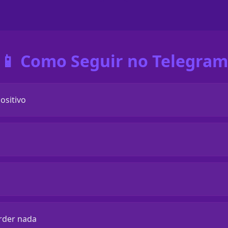
📱 Como Seguir no Telegram
ositivo
erder nada