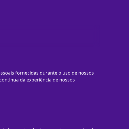
essoais fornecidas durante o uso de nossos
 contínua da experiência de nossos