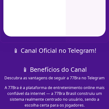
📱 Canal Oficial no Telegram!
📱 Benefícios do Canal
Descubra as vantagens de seguir a 77Bra no Telegram
A 77Bra é a plataforma de entretenimento online mais
confiável da internet — a 77Bra Brasil construiu um
sistema realmente centrado no usuário, sendo a
escolha certa para os jogadores.