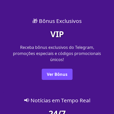
🎁 Bônus Exclusivos
VIP
Receba bônus exclusivos do Telegram,
promoções especiais e códigos promocionais
únicos!
Ver Bônus
📢 Notícias em Tempo Real
24/7