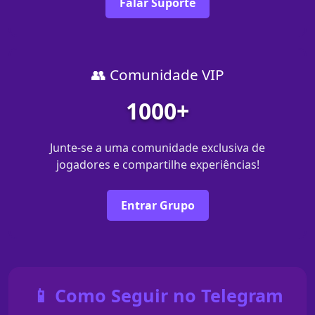
Falar Suporte
👥 Comunidade VIP
1000+
Junte-se a uma comunidade exclusiva de
jogadores e compartilhe experiências!
Entrar Grupo
📱 Como Seguir no Telegram