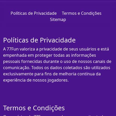
Políticas de Privacidade
Termos e Condições
Sitemap
Políticas de Privacidade
A 77Fun valoriza a privacidade de seus usuários e está
empenhada em proteger todas as informações
pessoais fornecidas durante o uso de nossos canais de
comunicação. Todos os dados coletados são utilizados
exclusivamente para fins de melhoria contínua da
experiência de nossos jogadores.
Termos e Condições