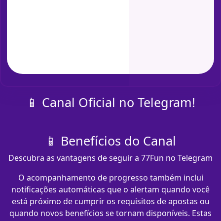
📱 Canal Oficial no Telegram!
📱 Benefícios do Canal
Descubra as vantagens de seguir a 77Fun no Telegram
O acompanhamento de progresso também inclui
notificações automáticas que o alertam quando você
está próximo de cumprir os requisitos de apostas ou
quando novos benefícios se tornam disponíveis. Estas