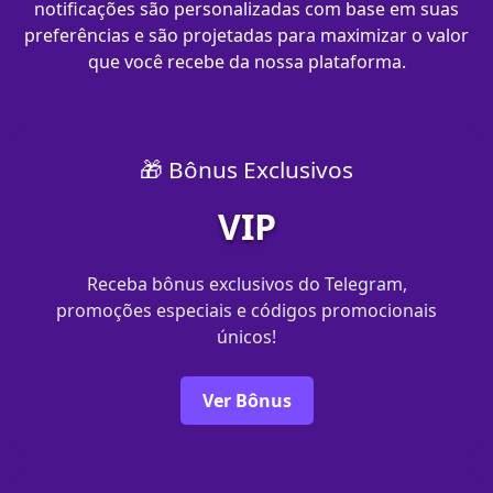
notificações são personalizadas com base em suas
preferências e são projetadas para maximizar o valor
que você recebe da nossa plataforma.
🎁 Bônus Exclusivos
VIP
Receba bônus exclusivos do Telegram,
promoções especiais e códigos promocionais
únicos!
Ver Bônus