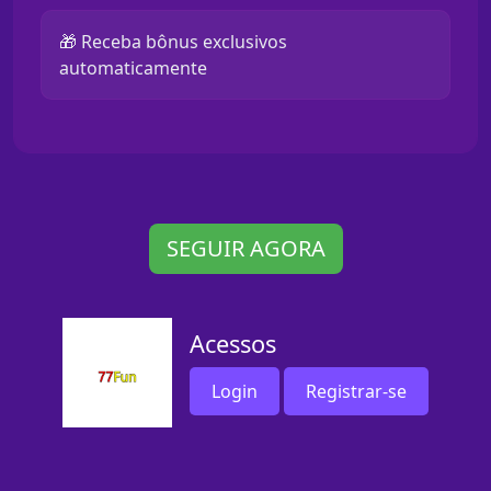
🎁 Receba bônus exclusivos
automaticamente
SEGUIR AGORA
Acessos
Login
Registrar-se