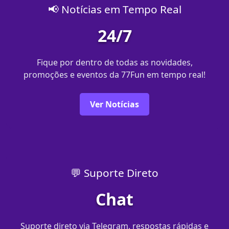
📢 Notícias em Tempo Real
24/7
Fique por dentro de todas as novidades,
promoções e eventos da 77Fun em tempo real!
Ver Notícias
💬 Suporte Direto
Chat
Suporte direto via Telegram, respostas rápidas e