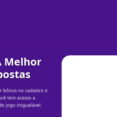
A Melhor
postas
r bônus no cadastro e
ocê tem acesso a
e jogo inigualável.