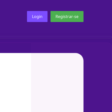
Login
Registrar-se