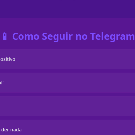
📱 Como Seguir no Telegram
ositivo
l"
erder nada