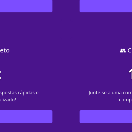
reto
👥 
t
espostas rápidas e
Junte-se a uma com
lizado!
compa
e