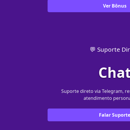
Ver Bônus
💬 Suporte Di
Cha
Suporte direto via Telegram, r
atendimento persona
Falar Suport