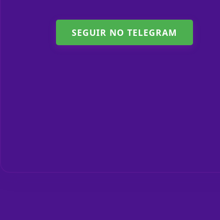
SEGUIR NO TELEGRAM