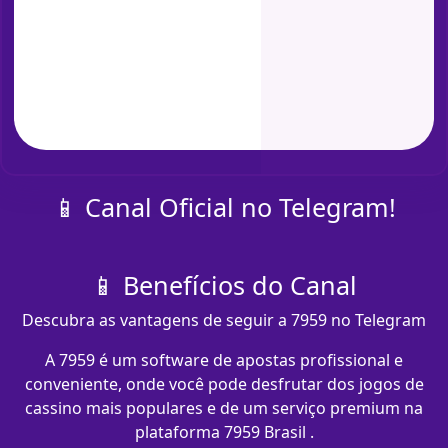
📱 Canal Oficial no Telegram!
📱 Benefícios do Canal
Descubra as vantagens de seguir a 7959 no Telegram
A 7959 é um software de apostas profissional e
conveniente, onde você pode desfrutar dos jogos de
cassino mais populares e de um serviço premium na
plataforma 7959 Brasil .