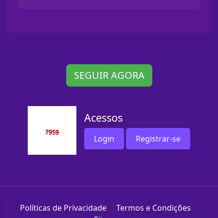
SEGUIR AGORA
Acessos
Login
Registrar-se
Políticas de Privacidade
Termos e Condições