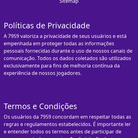
Sitemap
Políticas de Privacidade
A 7959 valoriza a privacidade de seus usuários e está
empenhada em proteger todas as informações
pessoais fornecidas durante o uso de nossos canais de
comunicação. Todos os dados coletados são utilizados
exclusivamente para fins de melhoria contínua da
experiência de nossos jogadores.
Termos e Condições
Os usuários da 7959 concordam em respeitar todas as
regras e regulamentos estabelecidos. É importante ler
e entender todos os termos antes de participar de