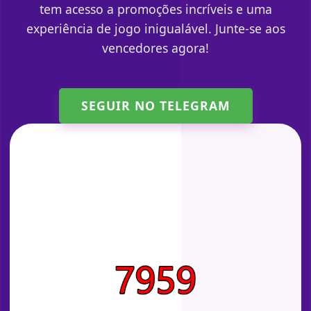
tem acesso a promoções incríveis e uma
experiência de jogo inigualável. Junte-se aos
vencedores agora!
SEGUIR NO TELEGRAM