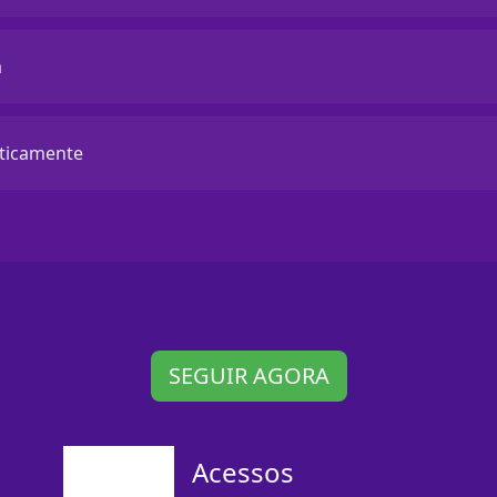
a
aticamente
SEGUIR AGORA
Acessos