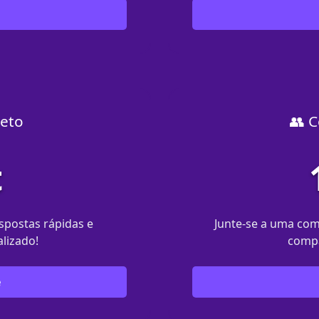
reto
👥 
t
espostas rápidas e
Junte-se a uma com
lizado!
compa
e