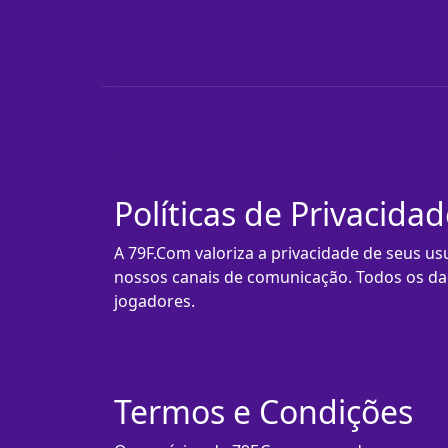
Políticas de Privacida
A 79F.Com valoriza a privacidade de seus u
nossos canais de comunicação. Todos os dad
jogadores.
Termos e Condições