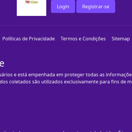
Login
Registrar-se
Políticas de Privacidade
Termos e Condições
Sitemap
de
suários e está empenhada em proteger todas as informaçõe
os coletados são utilizados exclusivamente para fins de m