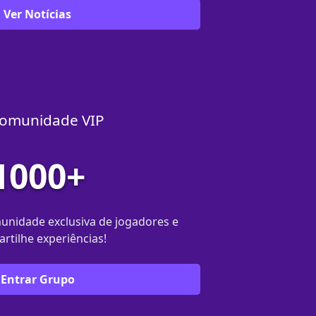
Ver Notícias
Comunidade VIP
1000+
unidade exclusiva de jogadores e
rtilhe experiências!
Entrar Grupo