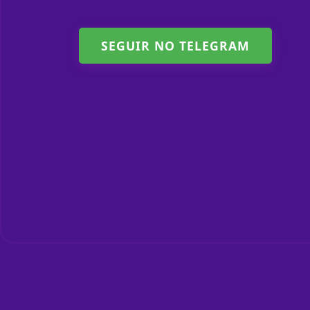
SEGUIR NO TELEGRAM