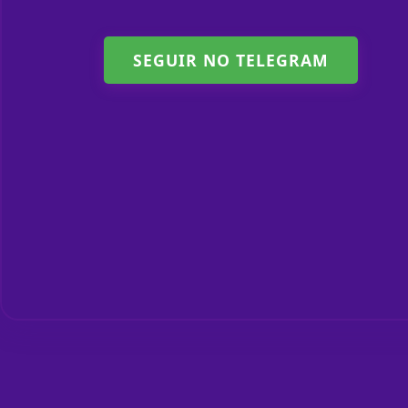
SEGUIR NO TELEGRAM