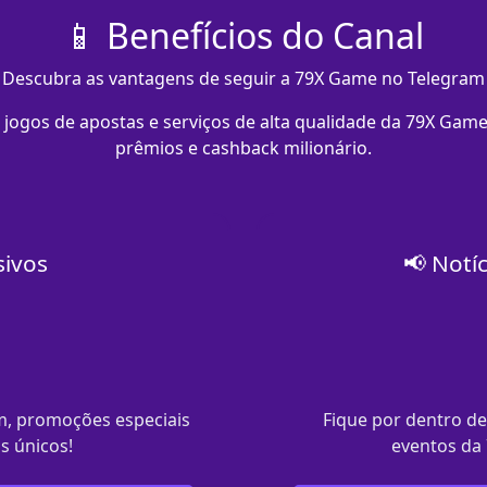
📱 Benefícios do Canal
Descubra as vantagens de seguir a 79X Game no Telegram
gos de apostas e serviços de alta qualidade da 79X Game Br
prêmios e cashback milionário.
sivos
📢 Notí
m, promoções especiais
Fique por dentro d
s únicos!
eventos da