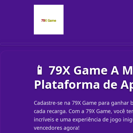
📱 79X Game A M
Plataforma de A
Cadastre-se na 79X Game para ganhar 
cada recarga. Com a 79X Game, você t
incríveis e uma experiência de jogo inig
vencedores agora!