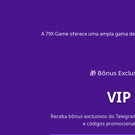
A 79X Game oferece uma ampla gama de jo
🎁 Bônus Exclu
VIP
Receba bônus exclusivos do Telegra
e códigos promocionai