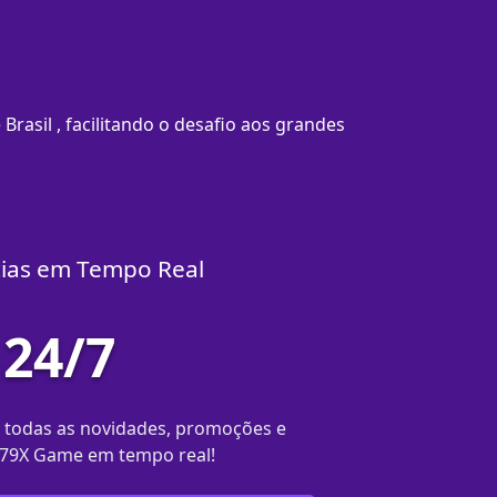
asil , facilitando o desafio aos grandes
cias em Tempo Real
24/7
e todas as novidades, promoções e
 79X Game em tempo real!