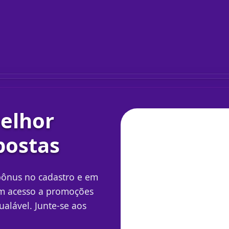
elhor
postas
bônus no cadastro e em
em acesso a promoções
ualável. Junte-se aos